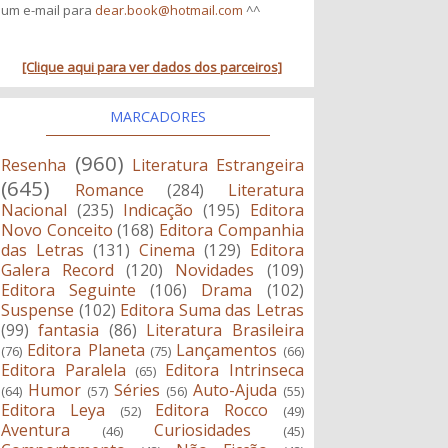
um e-mail para
dear.book@hotmail.com
^^
[Clique aqui para ver dados dos parceiros]
MARCADORES
(960)
Resenha
Literatura Estrangeira
(645)
Romance
(284)
Literatura
Nacional
(235)
Indicação
(195)
Editora
Novo Conceito
(168)
Editora Companhia
das Letras
(131)
Cinema
(129)
Editora
Galera Record
(120)
Novidades
(109)
Editora Seguinte
(106)
Drama
(102)
Suspense
(102)
Editora Suma das Letras
(99)
fantasia
(86)
Literatura Brasileira
Editora Planeta
Lançamentos
(76)
(75)
(66)
Editora Paralela
Editora Intrinseca
(65)
Humor
Séries
Auto-Ajuda
(64)
(57)
(56)
(55)
Editora Leya
Editora Rocco
(52)
(49)
Aventura
Curiosidades
(46)
(45)