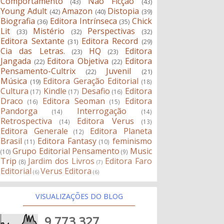
Comportamento
Não Ficção
(43)
(43)
Young Adult
Amazon
Distopia
(42)
(40)
(39)
Biografia
Editora Intrínseca
Chick
(36)
(35)
Lit
Mistério
Perspectivas
(33)
(32)
(32)
Editora Sextante
Editora Record
(31)
(29)
Cia das Letras.
HQ
Editora
(23)
(23)
Jangada
Editora Objetiva
Editora
(22)
(22)
Pensamento-Cultrix
Juvenil
(22)
(21)
Música
Editora Geração Editorial
(19)
(18)
Cultura
Kindle
Desafio
Editora
(17)
(17)
(16)
Draco
Editora Seoman
Editora
(16)
(15)
Pandorga
Interrogação
(14)
(14)
Retrospectiva
Editora Verus
(14)
(13)
Editora Generale
Editora Planeta
(12)
Brasil
Editora Fantasy
feminismo
(11)
(10)
Grupo Editorial Pensamento
Music
(10)
(9)
Trip
Jardim dos Livros
Editora Faro
(8)
(7)
Editorial
Verus Editora
(6)
(6)
VISUALIZAÇÕES DO BLOG
9,773,327