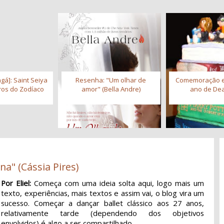
gá]: Saint Seiya
Resenha: "Um olhar de
Comemoração 
iros do Zodíaco
amor" (Bella Andre)
ano de Dea
na" (Cássia Pires)
Por Eliel:
Começa com uma ideia solta aqui, logo mais um
texto, experiências, mais textos e assim vai, o blog vira um
sucesso. Começar a dançar ballet clássico aos 27 anos,
relativamente tarde (dependendo dos objetivos
envolvidos) é algo a ser compartilhado.