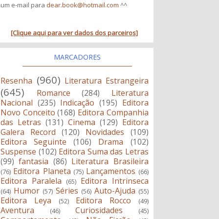
um e-mail para
dear.book@hotmail.com
^^
[Clique aqui para ver dados dos parceiros]
MARCADORES
(960)
Resenha
Literatura Estrangeira
(645)
Romance
(284)
Literatura
Nacional
(235)
Indicação
(195)
Editora
Novo Conceito
(168)
Editora Companhia
das Letras
(131)
Cinema
(129)
Editora
Galera Record
(120)
Novidades
(109)
Editora Seguinte
(106)
Drama
(102)
Suspense
(102)
Editora Suma das Letras
(99)
fantasia
(86)
Literatura Brasileira
Editora Planeta
Lançamentos
(76)
(75)
(66)
Editora Paralela
Editora Intrinseca
(65)
Humor
Séries
Auto-Ajuda
(64)
(57)
(56)
(55)
Editora Leya
Editora Rocco
(52)
(49)
Aventura
Curiosidades
(46)
(45)