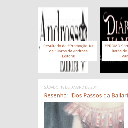
Resultado da #Promoção: Kit
#PROMO Sort
de 5 livros da Andross
livros de
Editora!
Vam
SÁBADO, 18 DE JANEIRO DE 2014
Resenha: "Dos Passos da Bailari