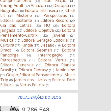
Comportamento
Não Ficção
(43)
(43)
Young Adult
Amazon
Distopia
(42)
(40)
(39)
Biografia
Editora Intrínseca
Chick
(36)
(35)
Lit
Mistério
Perspectivas
(33)
(32)
(32)
Editora Sextante
Editora Record
(31)
(29)
Cia das Letras.
HQ
Editora
(23)
(23)
Jangada
Editora Objetiva
Editora
(22)
(22)
Pensamento-Cultrix
Juvenil
(22)
(21)
Música
Editora Geração Editorial
(19)
(18)
Cultura
Kindle
Desafio
Editora
(17)
(17)
(16)
Draco
Editora Seoman
Editora
(16)
(15)
Pandorga
Interrogação
(14)
(14)
Retrospectiva
Editora Verus
(14)
(13)
Editora Generale
Editora Planeta
(12)
Brasil
Editora Fantasy
feminismo
(11)
(10)
Grupo Editorial Pensamento
Music
(10)
(9)
Trip
Jardim dos Livros
Editora Faro
(8)
(7)
Editorial
Verus Editora
(6)
(6)
VISUALIZAÇÕES DO BLOG
9,786,548