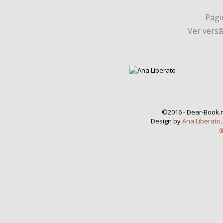
Págin
Ver vers
©2016 - Dear-Book.n
Design by
Ana Liberato
@