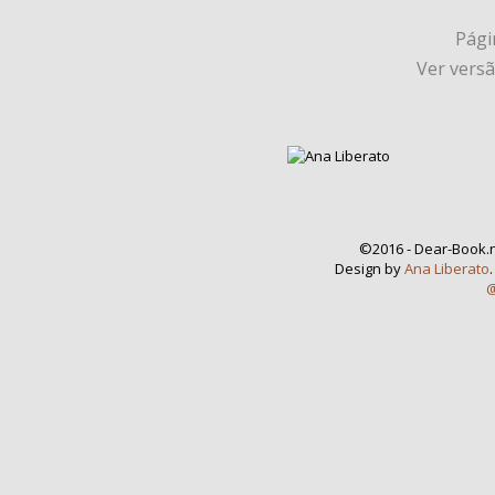
Págin
Ver vers
©2016 - Dear-Book.n
Design by
Ana Liberato
@