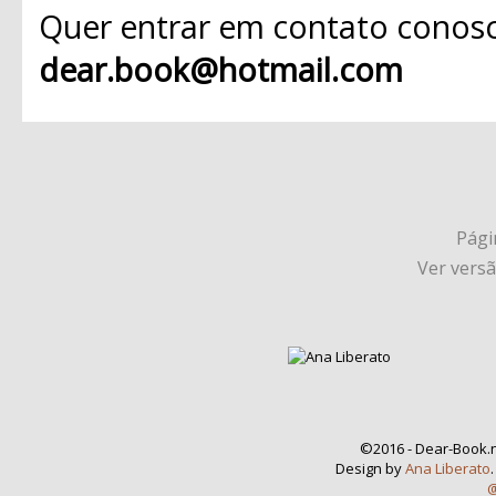
Quer entrar em contato conosc
dear.book@hotmail.com
Págin
Ver vers
©2016 - Dear-Book.n
Design by
Ana Liberato
@