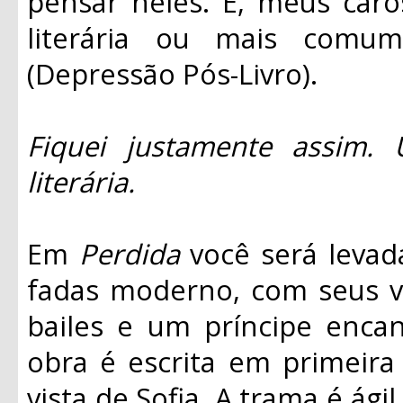
pensar neles. É, meus caro
literária ou mais comu
(Depressão Pós-Livro).
Fiquei justamente assim. 
literária.
Em
Perdida
você será levad
fadas moderno, com seus ve
bailes e um príncipe encan
obra é escrita em primeira
vista de Sofia. A trama é ágil