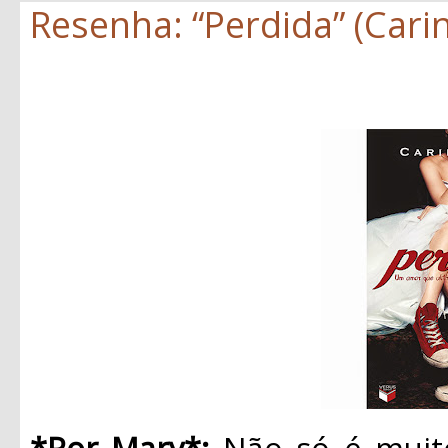
Resenha: “Perdida” (Carin
*Por Mary*:
Não só é muito