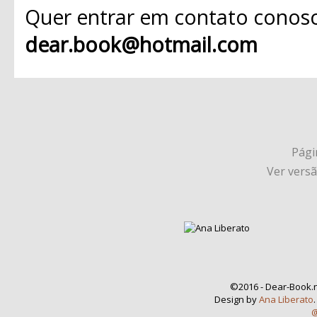
Quer entrar em contato conosc
dear.book@hotmail.com
Págin
Ver vers
©2016 - Dear-Book.n
Design by
Ana Liberato
@