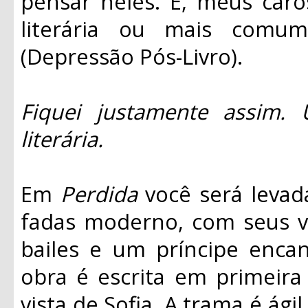
pensar neles. É, meus caro
literária ou mais comu
(Depressão Pós-Livro).
Fiquei justamente assim. 
literária.
Em
Perdida
você será levad
fadas moderno, com seus ve
bailes e um príncipe encan
obra é escrita em primeira
vista de Sofia. A trama é ágil