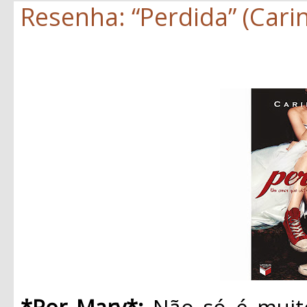
Resenha: “Perdida” (Carin
*Por Mary*:
Não só é muito