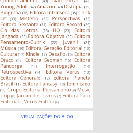
Comportamento
Não Ficção
(43)
(43)
Young Adult
Amazon
Distopia
(42)
(40)
(39)
Biografia
Editora Intrínseca
Chick
(36)
(35)
Lit
Mistério
Perspectivas
(33)
(32)
(32)
Editora Sextante
Editora Record
(31)
(29)
Cia das Letras.
HQ
Editora
(23)
(23)
Jangada
Editora Objetiva
Editora
(22)
(22)
Pensamento-Cultrix
Juvenil
(22)
(21)
Música
Editora Geração Editorial
(19)
(18)
Cultura
Kindle
Desafio
Editora
(17)
(17)
(16)
Draco
Editora Seoman
Editora
(16)
(15)
Pandorga
Interrogação
(14)
(14)
Retrospectiva
Editora Verus
(14)
(13)
Editora Generale
Editora Planeta
(12)
Brasil
Editora Fantasy
feminismo
(11)
(10)
Grupo Editorial Pensamento
Music
(10)
(9)
Trip
Jardim dos Livros
Editora Faro
(8)
(7)
Editorial
Verus Editora
(6)
(6)
VISUALIZAÇÕES DO BLOG