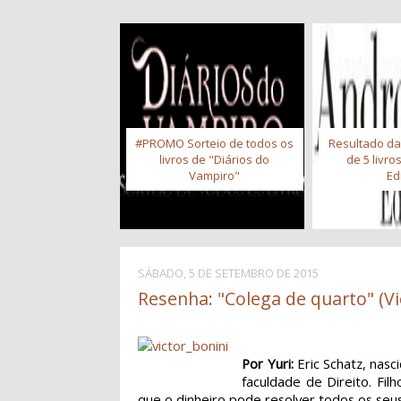
#PROMO Sorteio de todos os
Resultado da
livros de "Diários do
de 5 livr
Vampiro"
Ed
SÁBADO, 5 DE SETEMBRO DE 2015
Resenha: "Colega de quarto" (Vi
Por Yuri:
Eric Schatz, nas
faculdade de Direito. Fil
que o dinheiro pode resolver todos os seu