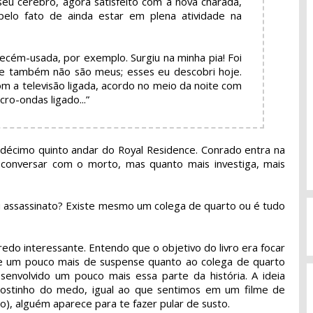
 seu cérebro, agora satisfeito com a nova charada,
pelo fato de ainda estar em plena atividade na
ecém-usada, por exemplo. Surgiu na minha pia! Foi
que também não são meus; esses eu descobri hoje.
m a televisão ligada, acordo no meio da noite com
ro-ondas ligado...”
décimo quinto andar do Royal Residence. Conrado entra na
a conversar com o morto, mas quanto mais investiga, mais
o ou assassinato? Existe mesmo um colega de quarto ou é tudo
redo interessante. Entendo que o objetivo do livro era focar
de um pouco mais de suspense quanto ao colega de quarto
desenvolvido um pouco mais essa parte da história. A ideia
 gostinho do medo, igual ao que sentimos em um filme de
), alguém aparece para te fazer pular de susto.