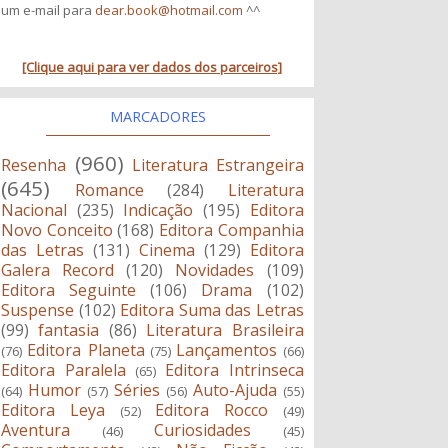
um e-mail para
dear.book@hotmail.com
^^
[Clique aqui para ver dados dos parceiros]
MARCADORES
(960)
Resenha
Literatura Estrangeira
(645)
Romance
(284)
Literatura
Nacional
(235)
Indicação
(195)
Editora
Novo Conceito
(168)
Editora Companhia
das Letras
(131)
Cinema
(129)
Editora
Galera Record
(120)
Novidades
(109)
Editora Seguinte
(106)
Drama
(102)
Suspense
(102)
Editora Suma das Letras
(99)
fantasia
(86)
Literatura Brasileira
Editora Planeta
Lançamentos
(76)
(75)
(66)
Editora Paralela
Editora Intrinseca
(65)
Humor
Séries
Auto-Ajuda
(64)
(57)
(56)
(55)
Editora Leya
Editora Rocco
(52)
(49)
Aventura
Curiosidades
(46)
(45)