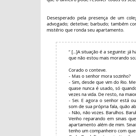
Desesperado pela presença de um colega 
advogado; detetive; barbudo; também con
mistério que ronda seu apartamento.
“ [...]A situação é a seguinte: já
que não estou mais morando so
Corado o conteve.
- Mas o senhor mora sozinho?
- Sim, desde que vim do Rio. 
quase nunca é usado, só quand
vezes na vida. De resto, na maior
- Sei. E agora o senhor está o
som de sua própria fala, quão a
- Não, não vozes. Barulhos. Bar
Venho reparando em sinais qu
apartamento além de mim. Sinais
tenho um companheiro com quem