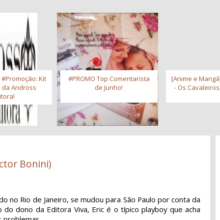
 #Promoção: Kit
#PROMO Top Comentarista
[Anime e Mangá]
os da Andross
de Junho!
- Os Cavaleiro
itora!
ctor Bonini)
cido no Rio de Janeiro, se mudou para São Paulo por conta da
ho do dono da Editora Viva, Eric é o típico playboy que acha
s problemas.