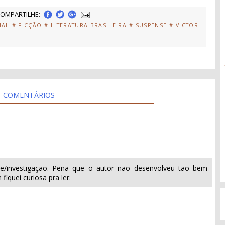
OMPARTILHE:
IAL
# FICÇÃO
# LITERATURA BRASILEIRA
# SUSPENSE
# VICTOR
COMENTÁRIOS
5
se/investigação. Pena que o autor não desenvolveu tão bem
iquei curiosa pra ler.