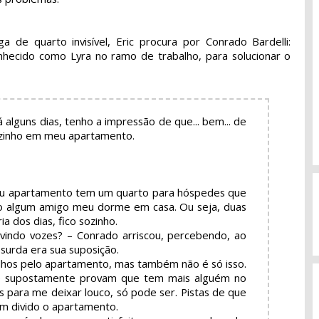
de quarto invisível, Eric procura por Conrado Bardelli:
hecido como Lyra no ramo de trabalho, para solucionar o
 há alguns dias, tenho a impressão de que... bem... de
zinho em meu apartamento.
Meu apartamento tem um quarto para hóspedes que
o algum amigo meu dorme em casa. Ou seja, duas
ia dos dias, fico sozinho.
uvindo vozes? – Conrado arriscou, percebendo, ao
bsurda era sua suposição.
ulhos pelo apartamento, mas também não é só isso.
e supostamente provam que tem mais alguém no
 para me deixar louco, só pode ser. Pistas de que
 divido o apartamento.