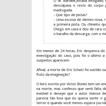
O dr. Bardelli
estava instigado;
desculpava o resto do corpo 
madrugada.
- Que tipo de pistas?
- Uma escova de dentes nova, r
a primeira pista. Ou chinelos 
Chego em casa e dou de cara co
o barulho da descarga, com o mic
Em menos de 24 horas, Eric despenca do 
investigação do caso, pois foi o último 
suspeitos aparecem.
Afinal, a morte de Eric Schatz foi suicídi
fruto da imaginação?
O livro escrito por Victor Bonini tem um en
na morte, mas confesso que senti falta 
invisível e desejei que o autor tivesse 
parecia tão boa que eu queria sentir o
terror e quando você menos espera (ou não