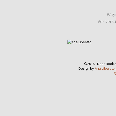
Págin
Ver vers
©2016 - Dear-Book.n
Design by
Ana Liberato
@