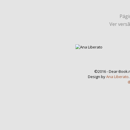
Págin
Ver vers
©2016 - Dear-Book.n
Design by
Ana Liberato
@