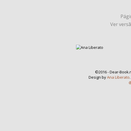
Págin
Ver vers
©2016 - Dear-Book.n
Design by
Ana Liberato
@