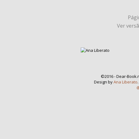
Págin
Ver vers
©2016 - Dear-Book.n
Design by
Ana Liberato
@