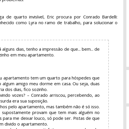
de quarto invisível, Eric procura por Conrado Bardelli:
hecido como Lyra no ramo de trabalho, para solucionar o
 há alguns dias, tenho a impressão de que... bem... de
zinho em meu apartamento.
Meu apartamento tem um quarto para hóspedes que
o algum amigo meu dorme em casa. Ou seja, duas
ia dos dias, fico sozinho.
uvindo vozes? – Conrado arriscou, percebendo, ao
bsurda era sua suposição.
ulhos pelo apartamento, mas também não é só isso.
e supostamente provam que tem mais alguém no
 para me deixar louco, só pode ser. Pistas de que
 divido o apartamento.