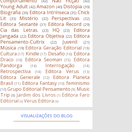
Comportamento
Não Ficção
(43)
(43)
Young Adult
Amazon
Distopia
(42)
(40)
(39)
Biografia
Editora Intrínseca
Chick
(36)
(35)
Lit
Mistério
Perspectivas
(33)
(32)
(32)
Editora Sextante
Editora Record
(31)
(29)
Cia das Letras.
HQ
Editora
(23)
(23)
Jangada
Editora Objetiva
Editora
(22)
(22)
Pensamento-Cultrix
Juvenil
(22)
(21)
Música
Editora Geração Editorial
(19)
(18)
Cultura
Kindle
Desafio
Editora
(17)
(17)
(16)
Draco
Editora Seoman
Editora
(16)
(15)
Pandorga
Interrogação
(14)
(14)
Retrospectiva
Editora Verus
(14)
(13)
Editora Generale
Editora Planeta
(12)
Brasil
Editora Fantasy
feminismo
(11)
(10)
Grupo Editorial Pensamento
Music
(10)
(9)
Trip
Jardim dos Livros
Editora Faro
(8)
(7)
Editorial
Verus Editora
(6)
(6)
VISUALIZAÇÕES DO BLOG