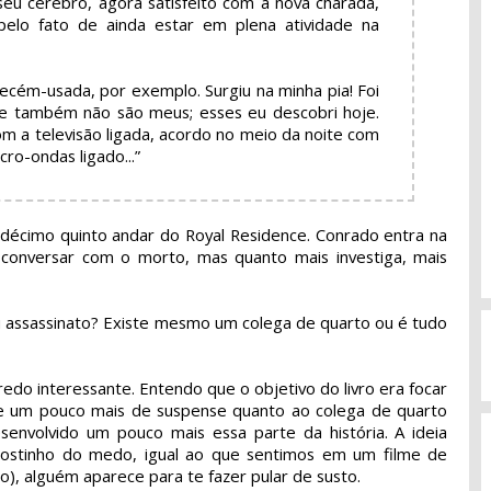
 seu cérebro, agora satisfeito com a nova charada,
pelo fato de ainda estar em plena atividade na
ecém-usada, por exemplo. Surgiu na minha pia! Foi
que também não são meus; esses eu descobri hoje.
m a televisão ligada, acordo no meio da noite com
ro-ondas ligado...”
décimo quinto andar do Royal Residence. Conrado entra na
a conversar com o morto, mas quanto mais investiga, mais
o ou assassinato? Existe mesmo um colega de quarto ou é tudo
redo interessante. Entendo que o objetivo do livro era focar
de um pouco mais de suspense quanto ao colega de quarto
desenvolvido um pouco mais essa parte da história. A ideia
 gostinho do medo, igual ao que sentimos em um filme de
), alguém aparece para te fazer pular de susto.