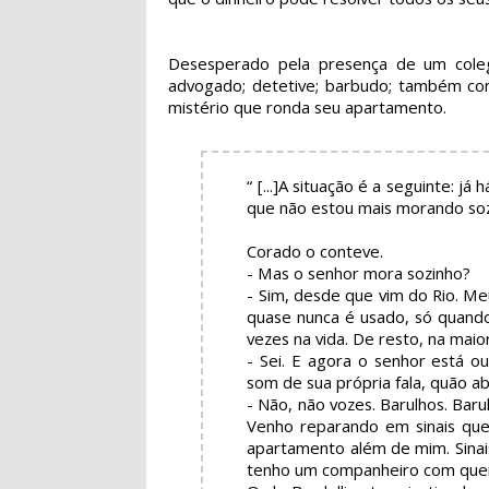
Desesperado pela presença de um colega 
advogado; detetive; barbudo; também con
mistério que ronda seu apartamento.
“ [...]A situação é a seguinte: já
que não estou mais morando so
Corado o conteve.
- Mas o senhor mora sozinho?
- Sim, desde que vim do Rio. 
quase nunca é usado, só quand
vezes na vida. De resto, na maior
- Sei. E agora o senhor está o
som de sua própria fala, quão a
- Não, não vozes. Barulhos. Bar
Venho reparando em sinais qu
apartamento além de mim. Sinais
tenho um companheiro com quem