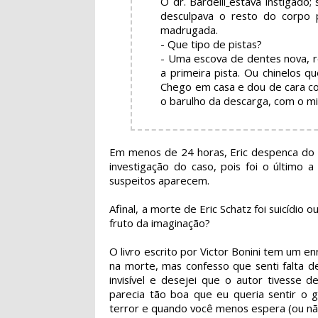
O dr. Bardelli
estava instigado;
desculpava o resto do corpo 
madrugada.
- Que tipo de pistas?
- Uma escova de dentes nova, r
a primeira pista. Ou chinelos 
Chego em casa e dou de cara co
o barulho da descarga, com o mic
Em menos de 24 horas, Eric despenca do 
investigação do caso, pois foi o último 
suspeitos aparecem.
Afinal, a morte de Eric Schatz foi suicídi
fruto da imaginação?
O livro escrito por Victor Bonini tem um en
na morte, mas confesso que senti falta 
invisível e desejei que o autor tivesse 
parecia tão boa que eu queria sentir o
terror e quando você menos espera (ou não