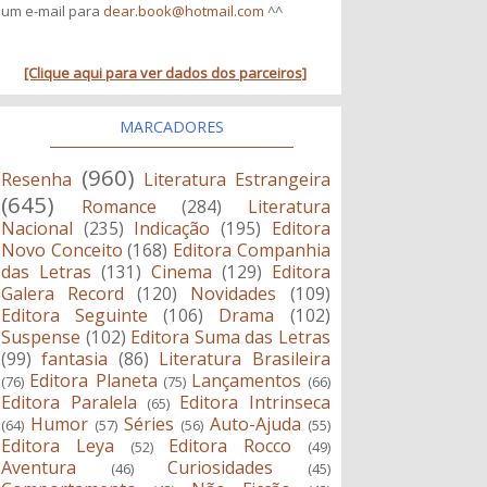
um e-mail para
dear.book@hotmail.com
^^
[Clique aqui para ver dados dos parceiros]
MARCADORES
(960)
Resenha
Literatura Estrangeira
(645)
Romance
(284)
Literatura
Nacional
(235)
Indicação
(195)
Editora
Novo Conceito
(168)
Editora Companhia
das Letras
(131)
Cinema
(129)
Editora
Galera Record
(120)
Novidades
(109)
Editora Seguinte
(106)
Drama
(102)
Suspense
(102)
Editora Suma das Letras
(99)
fantasia
(86)
Literatura Brasileira
Editora Planeta
Lançamentos
(76)
(75)
(66)
Editora Paralela
Editora Intrinseca
(65)
Humor
Séries
Auto-Ajuda
(64)
(57)
(56)
(55)
Editora Leya
Editora Rocco
(52)
(49)
Aventura
Curiosidades
(46)
(45)