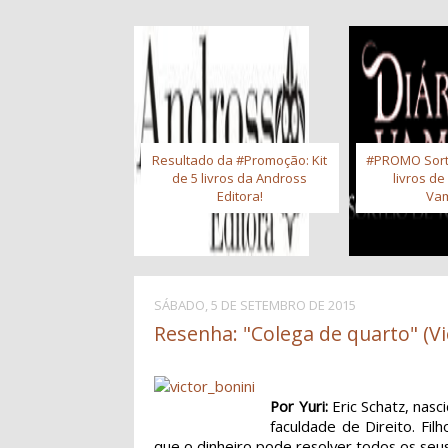
Resultado da #Promoção: Kit
#PROMO Sort
de 5 livros da Andross
livros de
Editora!
Vam
SÁBADO, 5 DE SETEMBRO DE 2015
Resenha: "Colega de quarto" (Vi
Por Yuri:
Eric Schatz, nas
faculdade de Direito. Fil
que o dinheiro pode resolver todos os seu