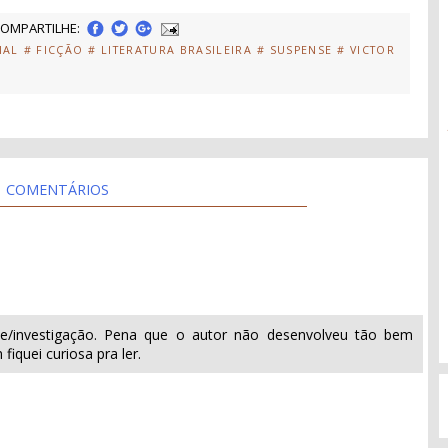
OMPARTILHE:
IAL
# FICÇÃO
# LITERATURA BRASILEIRA
# SUSPENSE
# VICTOR
COMENTÁRIOS
5
se/investigação. Pena que o autor não desenvolveu tão bem
iquei curiosa pra ler.