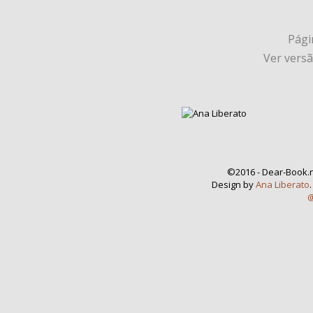
Págin
Ver vers
©2016 - Dear-Book.n
Design by
Ana Liberato
@