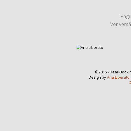
Págin
Ver vers
©2016 - Dear-Book.n
Design by
Ana Liberato
@