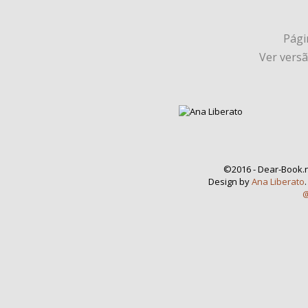
Págin
Ver vers
©2016 - Dear-Book.n
Design by
Ana Liberato
@