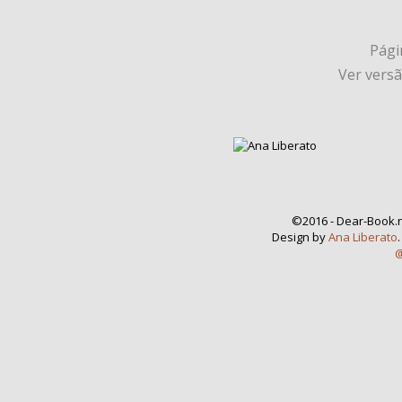
Págin
Ver vers
©2016 - Dear-Book.n
Design by
Ana Liberato
@