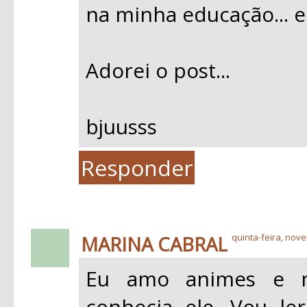
na minha educação... e
Adorei o post...
bjuusss
Responder
MARINA CABRAL
quinta-feira, nov
Eu amo animes e m
conhecia ele. Vou l