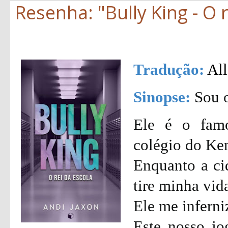
Resenha: "Bully King - O r
Tradução:
All
Sinopse:
Sou o
Ele é o fam
colégio do Ke
Enquanto a ci
tire minha vid
Ele me inferni
Este nosso j