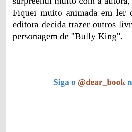
surpreendi muito com a autora, 
Fiquei muito animada em ler o
editora decida trazer outros li
personagem de "Bully King".
Siga o
@dear_book
n