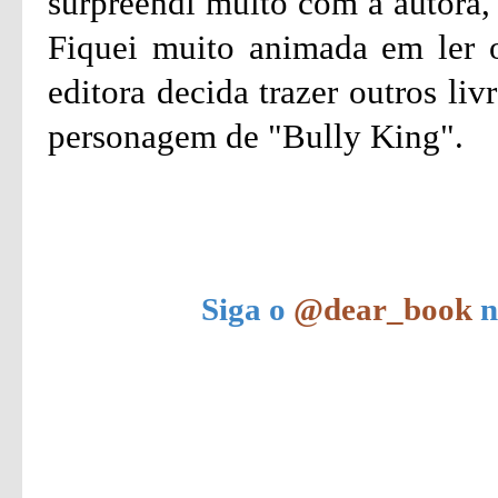
surpreendi muito com a autora, 
Fiquei muito animada em ler o
editora decida trazer outros li
personagem de "Bully King".
Siga o
@dear_book
n