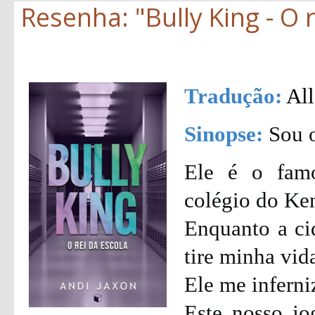
Resenha: "Bully King - O r
Tradução:
All
Sinopse:
Sou o
Ele é o fam
colégio do Ke
Enquanto a ci
tire minha vid
Ele me inferni
Este nosso j