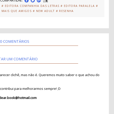
COMPARTILHE:
S
# EDITORA COMPANHIA DAS LETRAS
# EDITORA PARALELA
#
# MAIS QUE AMIGOS
# NEW ADULT
# RESENHA
0 COMENTÁRIOS
TAR UM COMENTÁRIO
recer clichê, mas não é. Queremos muito saber o que achou do
contribui para melhorarmos sempre! ;D
dear.book@hotmail.com