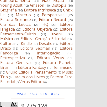
Comportamento
Não Ficção
(43)
(43)
Young Adult
Amazon
Distopia
(42)
(40)
(39)
Biografia
Editora Intrínseca
Chick
(36)
(35)
Lit
Mistério
Perspectivas
(33)
(32)
(32)
Editora Sextante
Editora Record
(31)
(29)
Cia das Letras.
HQ
Editora
(23)
(23)
Jangada
Editora Objetiva
Editora
(22)
(22)
Pensamento-Cultrix
Juvenil
(22)
(21)
Música
Editora Geração Editorial
(19)
(18)
Cultura
Kindle
Desafio
Editora
(17)
(17)
(16)
Draco
Editora Seoman
Editora
(16)
(15)
Pandorga
Interrogação
(14)
(14)
Retrospectiva
Editora Verus
(14)
(13)
Editora Generale
Editora Planeta
(12)
Brasil
Editora Fantasy
feminismo
(11)
(10)
Grupo Editorial Pensamento
Music
(10)
(9)
Trip
Jardim dos Livros
Editora Faro
(8)
(7)
Editorial
Verus Editora
(6)
(6)
VISUALIZAÇÕES DO BLOG
9,775,128