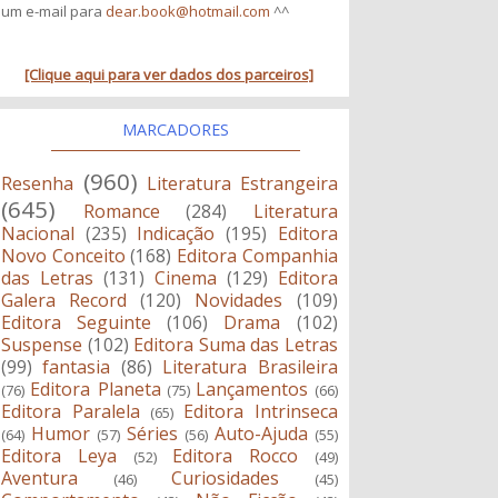
um e-mail para
dear.book@hotmail.com
^^
[Clique aqui para ver dados dos parceiros]
MARCADORES
(960)
Resenha
Literatura Estrangeira
(645)
Romance
(284)
Literatura
Nacional
(235)
Indicação
(195)
Editora
Novo Conceito
(168)
Editora Companhia
das Letras
(131)
Cinema
(129)
Editora
Galera Record
(120)
Novidades
(109)
Editora Seguinte
(106)
Drama
(102)
Suspense
(102)
Editora Suma das Letras
(99)
fantasia
(86)
Literatura Brasileira
Editora Planeta
Lançamentos
(76)
(75)
(66)
Editora Paralela
Editora Intrinseca
(65)
Humor
Séries
Auto-Ajuda
(64)
(57)
(56)
(55)
Editora Leya
Editora Rocco
(52)
(49)
Aventura
Curiosidades
(46)
(45)