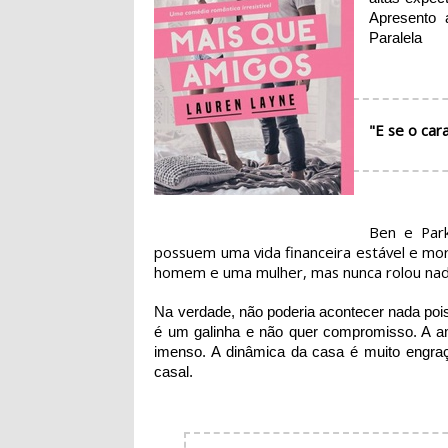
Apresento 
Paralela
"E se o car
Ben e Park
possuem uma vida financeira estável e mo
homem e uma mulher, mas nunca rolou nad
Na verdade, não poderia acontecer nada po
é um galinha e não quer compromisso. A a
imenso. A dinâmica da casa é muito engraça
casal.