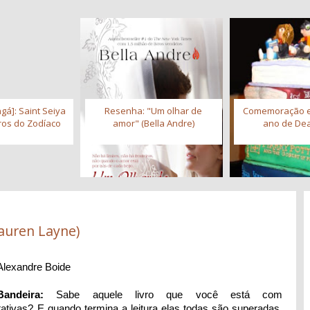
gá]: Saint Seiya
Resenha: "Um olhar de
Comemoração 
iros do Zodíaco
amor" (Bella Andre)
ano de Dea
auren Layne)
Alexandre Boide
andeira:
Sabe aquele livro que você está com
tativas? E quando termina a leitura elas todas são superadas.