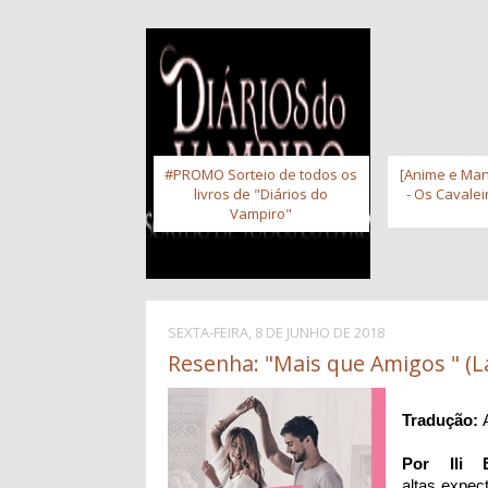
#PROMO Sorteio de todos os
[Anime e Man
livros de "Diários do
- Os Cavale
Vampiro"
SEXTA-FEIRA, 8 DE JUNHO DE 2018
Resenha: "Mais que Amigos " (L
Tradução:
Por Ili B
altas expec