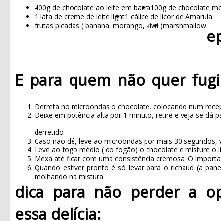
400g de chocolate ao leite em barra
100g de chocolate m
1 lata de creme de leite light
1 cálice de licor de Amarula
frutas picadas ( banana, morango, kiwi )
marshmallow
e
E para quem não quer fugi
Derreta no microondas o chocolate, colocando num recepi
Deixe em potência alta por 1 minuto, retire e veja se dá 
derretido
Caso não dê, leve ao microondas por mais 30 segundos, v
Leve ao fogo médio ( do fogão) o chocolate e misture o li
Mexa até ficar com uma consistência cremosa.
O importa
Quando estiver pronto é só levar para o richaud (a pane
molhando na mistura
dica para não perder a o
essa delícia: