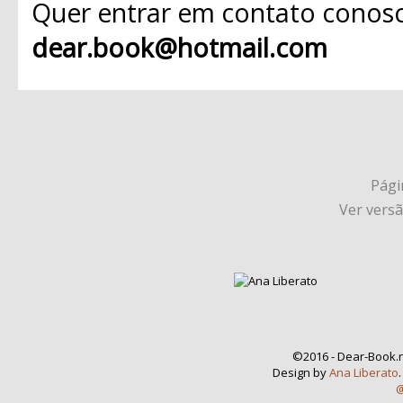
Quer entrar em contato conosc
dear.book@hotmail.com
Págin
Ver vers
©2016 - Dear-Book.n
Design by
Ana Liberato
@