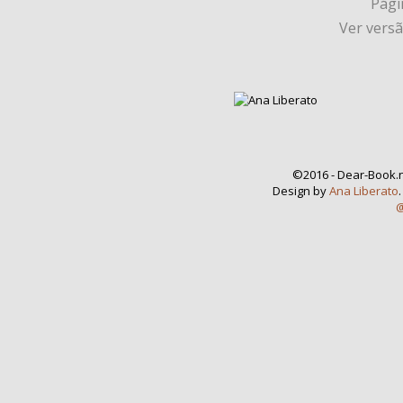
Págin
Ver vers
©2016 - Dear-Book.n
Design by
Ana Liberato
@