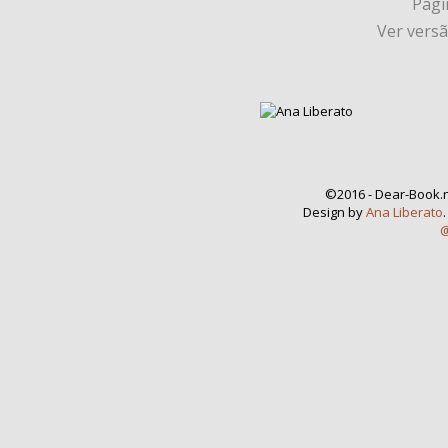
Págin
Ver vers
©2016 - Dear-Book.n
Design by
Ana Liberato
@