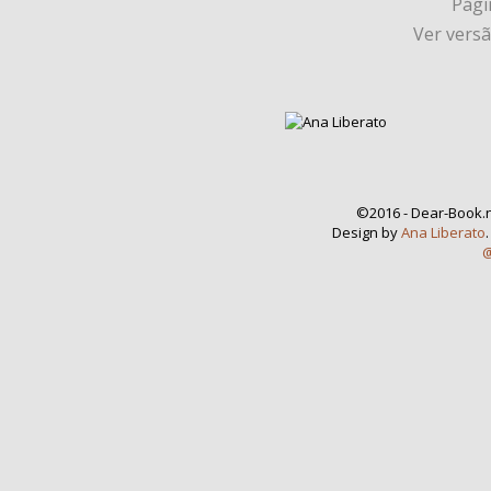
Págin
Ver vers
©2016 - Dear-Book.n
Design by
Ana Liberato
@