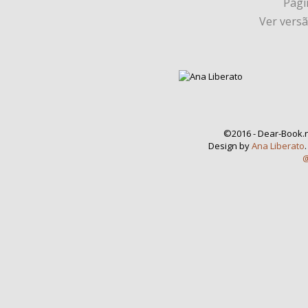
Págin
Ver vers
©2016 - Dear-Book.n
Design by
Ana Liberato
@