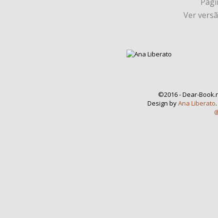
Págin
Ver vers
©2016 - Dear-Book.n
Design by
Ana Liberato
@