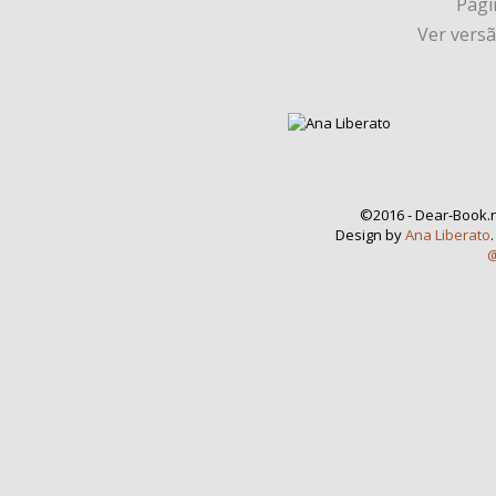
Págin
Ver vers
©2016 - Dear-Book.n
Design by
Ana Liberato
@