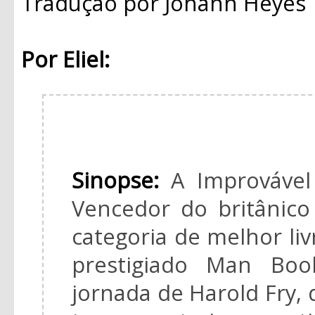
Tradução
por Johann Heyes
Por Eliel:
Sinopse:
A Improvável
Vencedor do britânic
categoria de melhor livr
prestigiado Man Boo
jornada de Harold Fry,