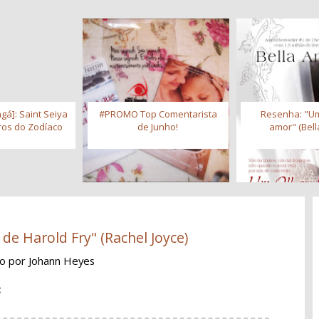
gá]: Saint Seiya
#PROMO Top Comentarista
Resenha: "Um
iros do Zodíaco
de Junho!
amor" (Bell
de Harold Fry" (Rachel Joyce)
ão
por Johann Heyes
: