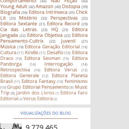
Comportamento
Não Ficção
(43)
(43)
Young Adult
Amazon
Distopia
(42)
(40)
(39)
Biografia
Editora Intrínseca
Chick
(36)
(35)
Lit
Mistério
Perspectivas
(33)
(32)
(32)
Editora Sextante
Editora Record
(31)
(29)
Cia das Letras.
HQ
Editora
(23)
(23)
Jangada
Editora Objetiva
Editora
(22)
(22)
Pensamento-Cultrix
Juvenil
(22)
(21)
Música
Editora Geração Editorial
(19)
(18)
Cultura
Kindle
Desafio
Editora
(17)
(17)
(16)
Draco
Editora Seoman
Editora
(16)
(15)
Pandorga
Interrogação
(14)
(14)
Retrospectiva
Editora Verus
(14)
(13)
Editora Generale
Editora Planeta
(12)
Brasil
Editora Fantasy
feminismo
(11)
(10)
Grupo Editorial Pensamento
Music
(10)
(9)
Trip
Jardim dos Livros
Editora Faro
(8)
(7)
Editorial
Verus Editora
(6)
(6)
VISUALIZAÇÕES DO BLOG
9,779,465