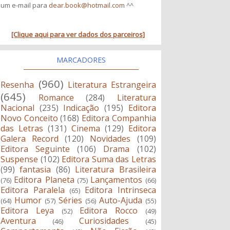
um e-mail para
dear.book@hotmail.com
^^
[Clique aqui para ver dados dos parceiros]
MARCADORES
(960)
Resenha
Literatura Estrangeira
(645)
Romance
(284)
Literatura
Nacional
(235)
Indicação
(195)
Editora
Novo Conceito
(168)
Editora Companhia
das Letras
(131)
Cinema
(129)
Editora
Galera Record
(120)
Novidades
(109)
Editora Seguinte
(106)
Drama
(102)
Suspense
(102)
Editora Suma das Letras
(99)
fantasia
(86)
Literatura Brasileira
Editora Planeta
Lançamentos
(76)
(75)
(66)
Editora Paralela
Editora Intrinseca
(65)
Humor
Séries
Auto-Ajuda
(64)
(57)
(56)
(55)
Editora Leya
Editora Rocco
(52)
(49)
Aventura
Curiosidades
(46)
(45)