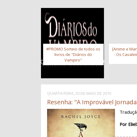
#PROMO Sorteio de todos os
[Anime e Man
livros de "Diários do
- Os Cavale
Vampiro"
QUARTA-FEIRA, 20 DE MAIO DE 2015
Resenha: "A Improvável Jornada 
Traduç
Por Eliel