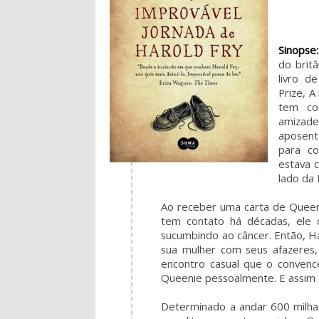
Sinopse:
do brit
livro d
Prize, A
tem co
amizade
aposent
para co
estava 
lado da 
Ao receber uma carta de Quee
tem contato há décadas, ele
sucumbindo ao câncer. Então, H
sua mulher com seus afazeres, 
encontro casual que o conven
Queenie pessoalmente. E assim 
Determinado a andar 600 milha