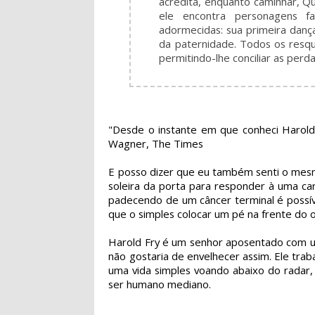
acredita, enquanto caminhar, Q
ele encontra personagens f
adormecidas: sua primeira danç
da paternidade. Todos os resqu
permitindo-lhe conciliar as per
"Desde o instante em que conheci Harold F
Wagner, The Times
E posso dizer que eu também senti o mesmo
soleira da porta para responder à uma ca
padecendo de um câncer terminal é possív
que o simples colocar um pé na frente do o
Harold Fry é um senhor aposentado com u
não gostaria de envelhecer assim. Ele tra
uma vida simples voando abaixo do radar,
ser humano mediano.