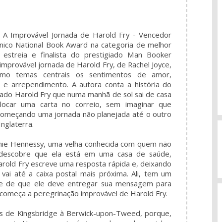
A Improvável Jornada de Harold Fry - Vencedor
ânico National Book Award na categoria de melhor
e estreia e finalista do prestigiado Man Booker
 improvável jornada de Harold Fry, de Rachel Joyce,
mo temas centrais os sentimentos de amor,
 e arrependimento. A autora conta a história do
ado Harold Fry que numa manhã de sol sai de casa
locar uma carta no correio, sem imaginar que
começando uma jornada não planejada até o outro
Inglaterra.
nie Hennessy, uma velha conhecida com quem não
 descobre que ela está em uma casa de saúde,
arold Fry escreve uma resposta rápida e, deixando
vai até a caixa postal mais próxima. Ali, tem um
ce de que ele deve entregar sua mensagem para
começa a peregrinação improvável de Harold Fry.
s de Kingsbridge à Berwick-upon-Tweed, porque,