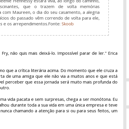
ueenie Hennessy estará viva, ao longo do caminho,
ascinantes, que o trazem de volta memórias
a com Maureen, o dia do seu casamento, a alegria
ícios do passado vêm correndo de volta para ele,
das e os arrependimentos.
Fonte:
Skoob
ry, não quis mais deixá-lo. Impossível parar de ler." Erica
 que a crítica literária acima. Do momento que ele cruza a
rta de uma amiga que ele não via a muitos anos e que está
el perceber que essa jornada será muito mais profunda do
utro.
ma vida pacata e sem surpresas, chega a ser monótona. Eu
balhou durante toda a sua vida em uma única empresa e teve
 nunca chamando a atenção para si ou para seus feitos, um