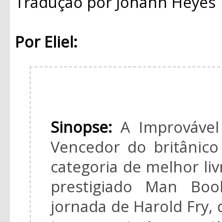
Tradução
por Johann Heyes
Por Eliel:
Sinopse:
A Improvável
Vencedor do britânic
categoria de melhor livr
prestigiado Man Boo
jornada de Harold Fry,