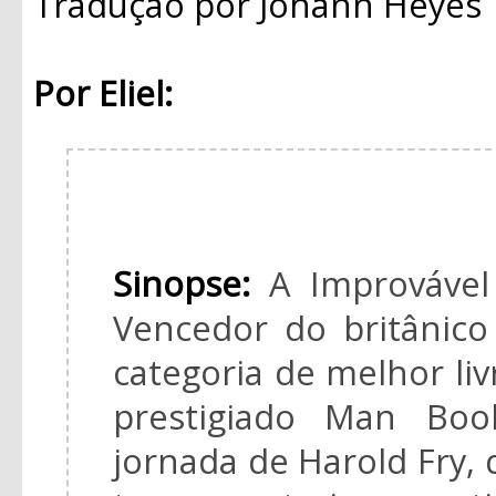
Tradução
por Johann Heyes
Por Eliel:
Sinopse:
A Improvável
Vencedor do britânic
categoria de melhor livr
prestigiado Man Boo
jornada de Harold Fry,