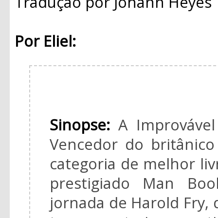
Tradução
por Johann Heyes
Por Eliel:
Sinopse:
A Improvável
Vencedor do britânic
categoria de melhor livr
prestigiado Man Boo
jornada de Harold Fry,