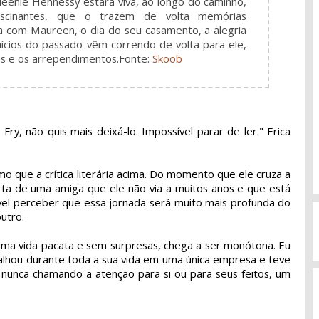
ueenie Hennessy estará viva, ao longo do caminho,
ascinantes, que o trazem de volta memórias
a com Maureen, o dia do seu casamento, a alegria
ícios do passado vêm correndo de volta para ele,
das e os arrependimentos.
Fonte:
Skoob
ry, não quis mais deixá-lo. Impossível parar de ler." Erica
 que a crítica literária acima. Do momento que ele cruza a
rta de uma amiga que ele não via a muitos anos e que está
el perceber que essa jornada será muito mais profunda do
utro.
ma vida pacata e sem surpresas, chega a ser monótona. Eu
balhou durante toda a sua vida em uma única empresa e teve
 nunca chamando a atenção para si ou para seus feitos, um