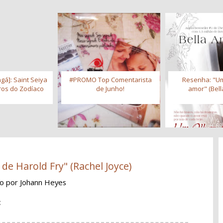
gá]: Saint Seiya
#PROMO Top Comentarista
Resenha: "Um
iros do Zodíaco
de Junho!
amor" (Bell
de Harold Fry" (Rachel Joyce)
ão
por Johann Heyes
: