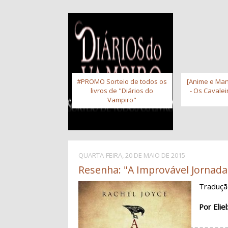
#PROMO Sorteio de todos os
[Anime e Man
livros de "Diários do
- Os Cavale
Vampiro"
QUARTA-FEIRA, 20 DE MAIO DE 2015
Resenha: "A Improvável Jornada 
Traduç
Por Eliel