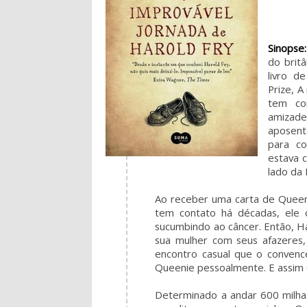
Sinopse:
do brit
livro d
Prize, A
tem co
amizade
aposent
para co
estava 
lado da 
Ao receber uma carta de Quee
tem contato há décadas, ele
sucumbindo ao câncer. Então, H
sua mulher com seus afazeres, 
encontro casual que o conven
Queenie pessoalmente. E assim 
Determinado a andar 600 milha