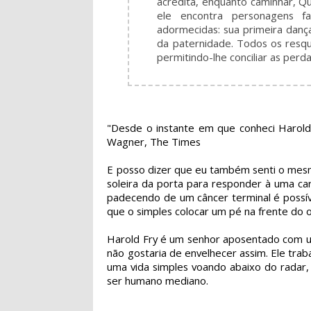
acredita, enquanto caminhar, Q
ele encontra personagens f
adormecidas: sua primeira danç
da paternidade. Todos os resqu
permitindo-lhe conciliar as per
"Desde o instante em que conheci Harold F
Wagner, The Times
E posso dizer que eu também senti o mesmo
soleira da porta para responder à uma ca
padecendo de um câncer terminal é possív
que o simples colocar um pé na frente do o
Harold Fry é um senhor aposentado com u
não gostaria de envelhecer assim. Ele tra
uma vida simples voando abaixo do radar,
ser humano mediano.