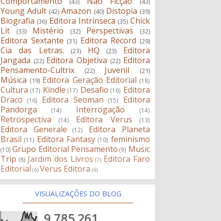
Comportamento
Não Ficção
(43)
(43)
Young Adult
Amazon
Distopia
(42)
(40)
(39)
Biografia
Editora Intrínseca
Chick
(36)
(35)
Lit
Mistério
Perspectivas
(33)
(32)
(32)
Editora Sextante
Editora Record
(31)
(29)
Cia das Letras.
HQ
Editora
(23)
(23)
Jangada
Editora Objetiva
Editora
(22)
(22)
Pensamento-Cultrix
Juvenil
(22)
(21)
Música
Editora Geração Editorial
(19)
(18)
Cultura
Kindle
Desafio
Editora
(17)
(17)
(16)
Draco
Editora Seoman
Editora
(16)
(15)
Pandorga
Interrogação
(14)
(14)
Retrospectiva
Editora Verus
(14)
(13)
Editora Generale
Editora Planeta
(12)
Brasil
Editora Fantasy
feminismo
(11)
(10)
Grupo Editorial Pensamento
Music
(10)
(9)
Trip
Jardim dos Livros
Editora Faro
(8)
(7)
Editorial
Verus Editora
(6)
(6)
VISUALIZAÇÕES DO BLOG
9,785,261