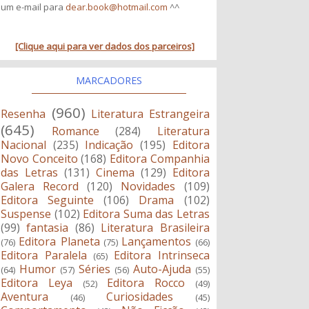
um e-mail para
dear.book@hotmail.com
^^
[Clique aqui para ver dados dos parceiros]
MARCADORES
(960)
Resenha
Literatura Estrangeira
(645)
Romance
(284)
Literatura
Nacional
(235)
Indicação
(195)
Editora
Novo Conceito
(168)
Editora Companhia
das Letras
(131)
Cinema
(129)
Editora
Galera Record
(120)
Novidades
(109)
Editora Seguinte
(106)
Drama
(102)
Suspense
(102)
Editora Suma das Letras
(99)
fantasia
(86)
Literatura Brasileira
Editora Planeta
Lançamentos
(76)
(75)
(66)
Editora Paralela
Editora Intrinseca
(65)
Humor
Séries
Auto-Ajuda
(64)
(57)
(56)
(55)
Editora Leya
Editora Rocco
(52)
(49)
Aventura
Curiosidades
(46)
(45)