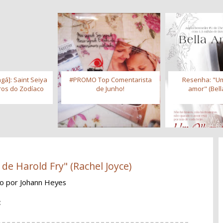
gá]: Saint Seiya
#PROMO Top Comentarista
Resenha: "Um
iros do Zodíaco
de Junho!
amor" (Bell
de Harold Fry" (Rachel Joyce)
ão
por Johann Heyes
: