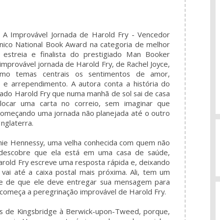
A Improvável Jornada de Harold Fry - Vencedor
ânico National Book Award na categoria de melhor
e estreia e finalista do prestigiado Man Booker
 improvável jornada de Harold Fry, de Rachel Joyce,
mo temas centrais os sentimentos de amor,
 e arrependimento. A autora conta a história do
ado Harold Fry que numa manhã de sol sai de casa
locar uma carta no correio, sem imaginar que
começando uma jornada não planejada até o outro
Inglaterra.
nie Hennessy, uma velha conhecida com quem não
 descobre que ela está em uma casa de saúde,
arold Fry escreve uma resposta rápida e, deixando
vai até a caixa postal mais próxima. Ali, tem um
ce de que ele deve entregar sua mensagem para
começa a peregrinação improvável de Harold Fry.
s de Kingsbridge à Berwick-upon-Tweed, porque,