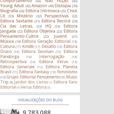
Comportamento
Não Ficção
(43)
(43)
Young Adult
Amazon
Distopia
(42)
(40)
(39)
Biografia
Editora Intrínseca
Chick
(36)
(35)
Lit
Mistério
Perspectivas
(33)
(32)
(32)
Editora Sextante
Editora Record
(31)
(29)
Cia das Letras.
HQ
Editora
(23)
(23)
Jangada
Editora Objetiva
Editora
(22)
(22)
Pensamento-Cultrix
Juvenil
(22)
(21)
Música
Editora Geração Editorial
(19)
(18)
Cultura
Kindle
Desafio
Editora
(17)
(17)
(16)
Draco
Editora Seoman
Editora
(16)
(15)
Pandorga
Interrogação
(14)
(14)
Retrospectiva
Editora Verus
(14)
(13)
Editora Generale
Editora Planeta
(12)
Brasil
Editora Fantasy
feminismo
(11)
(10)
Grupo Editorial Pensamento
Music
(10)
(9)
Trip
Jardim dos Livros
Editora Faro
(8)
(7)
Editorial
Verus Editora
(6)
(6)
VISUALIZAÇÕES DO BLOG
9,783,088