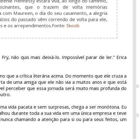
ueenie Hennessy estará viva, ao longo do caminho,
ascinantes, que o trazem de volta memórias
a com Maureen, o dia do seu casamento, a alegria
ícios do passado vêm correndo de volta para ele,
das e os arrependimentos.
Fonte:
Skoob
ry, não quis mais deixá-lo. Impossível parar de ler." Erica
 que a crítica literária acima. Do momento que ele cruza a
rta de uma amiga que ele não via a muitos anos e que está
el perceber que essa jornada será muito mais profunda do
utro.
ma vida pacata e sem surpresas, chega a ser monótona. Eu
balhou durante toda a sua vida em uma única empresa e teve
 nunca chamando a atenção para si ou para seus feitos, um