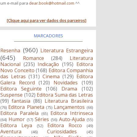
um e-mail para
dear.book@hotmail.com
^^
[Clique aqui para ver dados dos parceiros]
MARCADORES
(960)
Resenha
Literatura Estrangeira
(645)
Romance
(284)
Literatura
Nacional
(235)
Indicação
(195)
Editora
Novo Conceito
(168)
Editora Companhia
das Letras
(131)
Cinema
(129)
Editora
Galera Record
(120)
Novidades
(109)
Editora Seguinte
(106)
Drama
(102)
Suspense
(102)
Editora Suma das Letras
(99)
fantasia
(86)
Literatura Brasileira
Editora Planeta
Lançamentos
(76)
(75)
(66)
Editora Paralela
Editora Intrinseca
(65)
Humor
Séries
Auto-Ajuda
(64)
(57)
(56)
(55)
Editora Leya
Editora Rocco
(52)
(49)
Aventura
Curiosidades
(46)
(45)