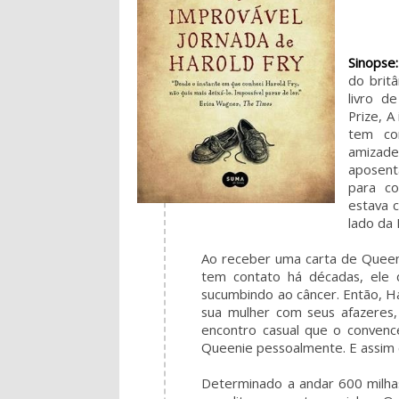
Sinopse:
do brit
livro d
Prize, A
tem co
amizade
aposent
para co
estava 
lado da 
Ao receber uma carta de Quee
tem contato há décadas, ele
sucumbindo ao câncer. Então, H
sua mulher com seus afazeres, 
encontro casual que o conven
Queenie pessoalmente. E assim 
Determinado a andar 600 milha