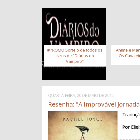
#PROMO Sorteio de todos os
[Anime e Man
livros de "Diários do
- Os Cavale
Vampiro"
QUARTA-FEIRA, 20 DE MAIO DE 2015
Resenha: "A Improvável Jornada 
Traduç
Por Eliel