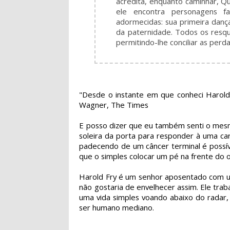
acredita, enquanto caminhar, Q
ele encontra personagens f
adormecidas: sua primeira danç
da paternidade. Todos os resqu
permitindo-lhe conciliar as per
"Desde o instante em que conheci Harold F
Wagner, The Times
E posso dizer que eu também senti o mesmo
soleira da porta para responder à uma ca
padecendo de um câncer terminal é possív
que o simples colocar um pé na frente do o
Harold Fry é um senhor aposentado com u
não gostaria de envelhecer assim. Ele tra
uma vida simples voando abaixo do radar,
ser humano mediano.