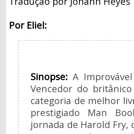
Tradução
por Johann Heyes
Por Eliel:
Sinopse:
A Improvável
Vencedor do britânic
categoria de melhor livr
prestigiado Man Boo
jornada de Harold Fry,