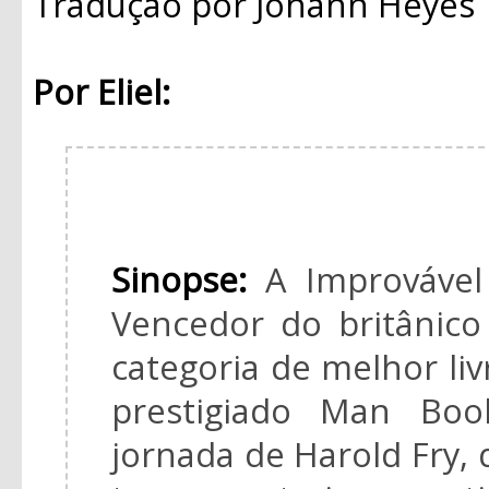
Tradução
por Johann Heyes
Por Eliel:
Sinopse:
A Improvável
Vencedor do britânic
categoria de melhor livr
prestigiado Man Boo
jornada de Harold Fry,