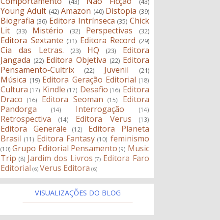
Comportamento
Não Ficção
(43)
(43)
Young Adult
Amazon
Distopia
(42)
(40)
(39)
Biografia
Editora Intrínseca
Chick
(36)
(35)
Lit
Mistério
Perspectivas
(33)
(32)
(32)
Editora Sextante
Editora Record
(31)
(29)
Cia das Letras.
HQ
Editora
(23)
(23)
Jangada
Editora Objetiva
Editora
(22)
(22)
Pensamento-Cultrix
Juvenil
(22)
(21)
Música
Editora Geração Editorial
(19)
(18)
Cultura
Kindle
Desafio
Editora
(17)
(17)
(16)
Draco
Editora Seoman
Editora
(16)
(15)
Pandorga
Interrogação
(14)
(14)
Retrospectiva
Editora Verus
(14)
(13)
Editora Generale
Editora Planeta
(12)
Brasil
Editora Fantasy
feminismo
(11)
(10)
Grupo Editorial Pensamento
Music
(10)
(9)
Trip
Jardim dos Livros
Editora Faro
(8)
(7)
Editorial
Verus Editora
(6)
(6)
VISUALIZAÇÕES DO BLOG