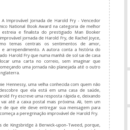
A Improvável Jornada de Harold Fry - Vencedor
ânico National Book Award na categoria de melhor
e estreia e finalista do prestigiado Man Booker
 improvável jornada de Harold Fry, de Rachel Joyce,
mo temas centrais os sentimentos de amor,
 e arrependimento. A autora conta a história do
ado Harold Fry que numa manhã de sol sai de casa
locar uma carta no correio, sem imaginar que
começando uma jornada não planejada até o outro
Inglaterra.
nie Hennessy, uma velha conhecida com quem não
 descobre que ela está em uma casa de saúde,
arold Fry escreve uma resposta rápida e, deixando
vai até a caixa postal mais próxima. Ali, tem um
ce de que ele deve entregar sua mensagem para
começa a peregrinação improvável de Harold Fry.
s de Kingsbridge à Berwick-upon-Tweed, porque,