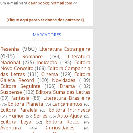
um e-mail para
dear.book@hotmail.com
^^
[Clique aqui para ver dados dos parceiros]
MARCADORES
(960)
Resenha
Literatura Estrangeira
(645)
Romance
(284)
Literatura
Nacional
(235)
Indicação
(195)
Editora
Novo Conceito
(168)
Editora Companhia
das Letras
(131)
Cinema
(129)
Editora
Galera Record
(120)
Novidades
(109)
Editora Seguinte
(106)
Drama
(102)
Suspense
(102)
Editora Suma das Letras
(99)
fantasia
(86)
Literatura Brasileira
Editora Planeta
Lançamentos
(76)
(75)
(66)
Editora Paralela
Editora Intrinseca
(65)
Humor
Séries
Auto-Ajuda
(64)
(57)
(56)
(55)
Editora Leya
Editora Rocco
(52)
(49)
Aventura
Curiosidades
(46)
(45)