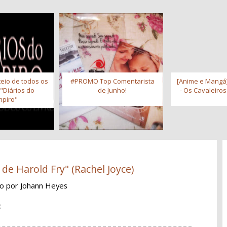
eio de todos os
#PROMO Top Comentarista
[Anime e Mangá]
 "Diários do
de Junho!
- Os Cavaleiro
piro"
de Harold Fry" (Rachel Joyce)
ão
por Johann Heyes
: