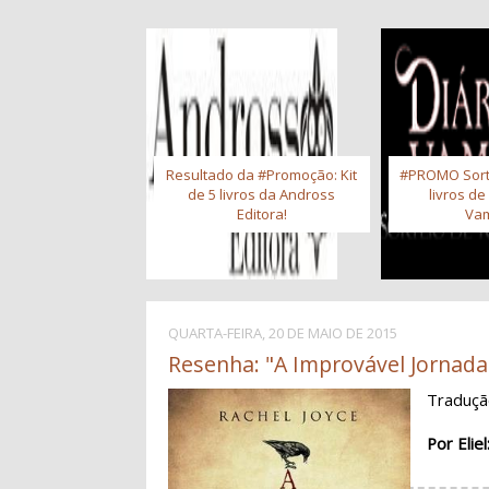
Resultado da #Promoção: Kit
#PROMO Sort
de 5 livros da Andross
livros de
Editora!
Vam
QUARTA-FEIRA, 20 DE MAIO DE 2015
Resenha: "A Improvável Jornada 
Traduç
Por Eliel