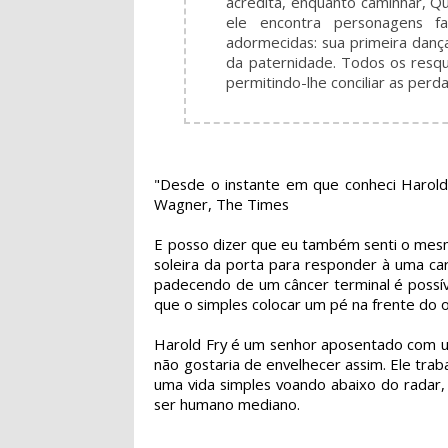
acredita, enquanto caminhar, Q
ele encontra personagens f
adormecidas: sua primeira danç
da paternidade. Todos os resqu
permitindo-lhe conciliar as per
"Desde o instante em que conheci Harold F
Wagner, The Times
E posso dizer que eu também senti o mesmo
soleira da porta para responder à uma ca
padecendo de um câncer terminal é possív
que o simples colocar um pé na frente do o
Harold Fry é um senhor aposentado com u
não gostaria de envelhecer assim. Ele tra
uma vida simples voando abaixo do radar,
ser humano mediano.