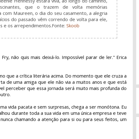
ueenie Hennessy estará viva, ao longo do caminho,
ascinantes, que o trazem de volta memórias
a com Maureen, o dia do seu casamento, a alegria
ícios do passado vêm correndo de volta para ele,
das e os arrependimentos.
Fonte:
Skoob
ry, não quis mais deixá-lo. Impossível parar de ler." Erica
 que a crítica literária acima. Do momento que ele cruza a
rta de uma amiga que ele não via a muitos anos e que está
el perceber que essa jornada será muito mais profunda do
utro.
ma vida pacata e sem surpresas, chega a ser monótona. Eu
balhou durante toda a sua vida em uma única empresa e teve
 nunca chamando a atenção para si ou para seus feitos, um