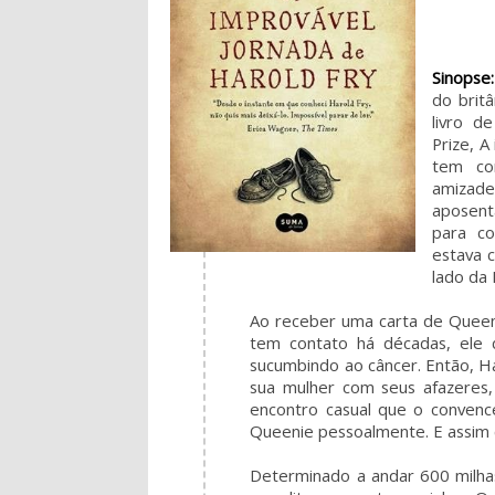
Sinopse:
do brit
livro d
Prize, A
tem co
amizade
aposent
para co
estava 
lado da 
Ao receber uma carta de Quee
tem contato há décadas, ele
sucumbindo ao câncer. Então, H
sua mulher com seus afazeres, 
encontro casual que o conven
Queenie pessoalmente. E assim 
Determinado a andar 600 milha