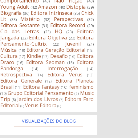
Comportamento
Não Ficção
(43)
(43)
Young Adult
Amazon
Distopia
(42)
(40)
(39)
Biografia
Editora Intrínseca
Chick
(36)
(35)
Lit
Mistério
Perspectivas
(33)
(32)
(32)
Editora Sextante
Editora Record
(31)
(29)
Cia das Letras.
HQ
Editora
(23)
(23)
Jangada
Editora Objetiva
Editora
(22)
(22)
Pensamento-Cultrix
Juvenil
(22)
(21)
Música
Editora Geração Editorial
(19)
(18)
Cultura
Kindle
Desafio
Editora
(17)
(17)
(16)
Draco
Editora Seoman
Editora
(16)
(15)
Pandorga
Interrogação
(14)
(14)
Retrospectiva
Editora Verus
(14)
(13)
Editora Generale
Editora Planeta
(12)
Brasil
Editora Fantasy
feminismo
(11)
(10)
Grupo Editorial Pensamento
Music
(10)
(9)
Trip
Jardim dos Livros
Editora Faro
(8)
(7)
Editorial
Verus Editora
(6)
(6)
VISUALIZAÇÕES DO BLOG