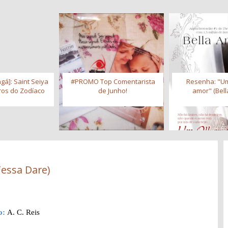
gá]: Saint Seiya
#PROMO Top Comentarista
Resenha: "Um
iros do Zodíaco
de Junho!
amor" (Bell
Tessa Dare)
o:
A. C. Reis