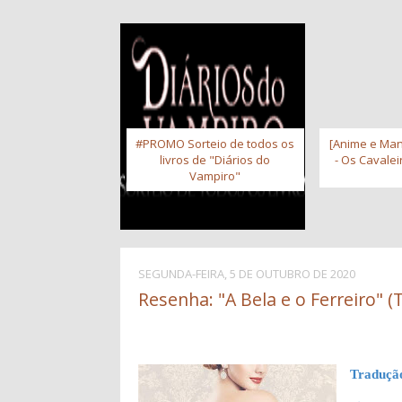
#PROMO Sorteio de todos os
[Anime e Man
livros de "Diários do
- Os Cavale
Vampiro"
SEGUNDA-FEIRA, 5 DE OUTUBRO DE 2020
Resenha: "A Bela e o Ferreiro" (
Traduçã