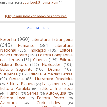
um e-mail para
dear.book@hotmail.com
^^
[Clique aqui para ver dados dos parceiros]
MARCADORES
(960)
Resenha
Literatura Estrangeira
(645)
Romance
(284)
Literatura
Nacional
(235)
Indicação
(195)
Editora
Novo Conceito
(168)
Editora Companhia
das Letras
(131)
Cinema
(129)
Editora
Galera Record
(120)
Novidades
(109)
Editora Seguinte
(106)
Drama
(102)
Suspense
(102)
Editora Suma das Letras
(99)
fantasia
(86)
Literatura Brasileira
Editora Planeta
Lançamentos
(76)
(75)
(66)
Editora Paralela
Editora Intrinseca
(65)
Humor
Séries
Auto-Ajuda
(64)
(57)
(56)
(55)
Editora Leya
Editora Rocco
(52)
(49)
Aventura
Curiosidades
(46)
(45)