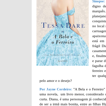
Sinopse:
digno d
marquês
planeja
conquist
no local
carruage
apaixona
está em 
frágil D
casament
e, finalm
e parar 
fagulha 
ferreiro
ter qual
pelo amor e o desejo?
Por Jayne Cordeiro:
"A Bela e o Ferreiro"
uma novela, um livro menor, considerado o 3
curta. Diana, é uma personagem já conhecida
de ser a irmã mais bonita, entre as filha