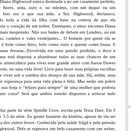
Diana Highwood estava destinada a ter um casamento perfeito,
e flores, seda, ouro e, no mínimo, com um duque ou um
. Isso era o que sua mãe, a Sra. Highwood, declarava,
ndo toda a vida da filha com base na certeza de que ela
aria o coração de um nobre. Entretanto, o amor encontra Diana
 mais inesperado. Não nos bailes de debute em Londres, ou em
ns, castelos e vales verdejantes... O homem por quem ela se
 é forte como ferro, belo como ouro e quente como brasa. E
uma ferraria...Envolvida em uma paixão proibida, a doce e
iana está disposta a abandonar todas as suas chances de um
o aristocrático para viver esse grande amor com Aaron Dawes
ente, ter uma vida livre! Livre para fazer suas próprias escolhas
de viver sob a sombra dos desejos de sua mãe. Há, enfim, uma
de esperança para uma vida plena e feliz. Mas serão um pobre
 e sua forja o “felizes para sempre” de uma mulher que poderia
quer coisa? Será que ambos estarão dispostos a arriscar tudo
 faz parte da série Spindle Cove, escrita pela Tessa Dare. Ele é
.5 da série. Eu gostei bastante da história, apesar de ela ser
 dos outros livros. Conhecida pela saúde frágil e pela pressão
s Highwood. Dela se esperava um belo casamento com um nobre,