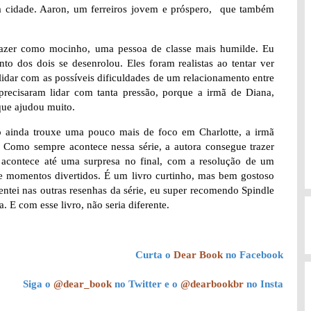
a cidade. Aaron, um ferreiros jovem e próspero, que também
 trazer como mocinho, uma pessoa de classe mais humilde. Eu
o dos dois se desenrolou. Eles foram realistas ao tentar ver
lidar com as possíveis dificuldades de um relacionamento entre
 precisaram lidar com tanta pressão, porque a irmã de Diana,
que ajudou muito.
o ainda trouxe uma pouco mais de foco em Charlotte, a irmã
. Como sempre acontece nessa série, a autora consegue trazer
o, acontece até uma surpresa no final, com a resolução de um
 e momentos divertidos. É um livro curtinho, mas bem gostoso
ntei nas outras resenhas da série, eu super recomendo Spindle
 E com esse livro, não seria diferente.
Curta o
Dear Book
no Facebook
Siga o
@dear_book
no Twitter e o
@dearbookbr
no Insta