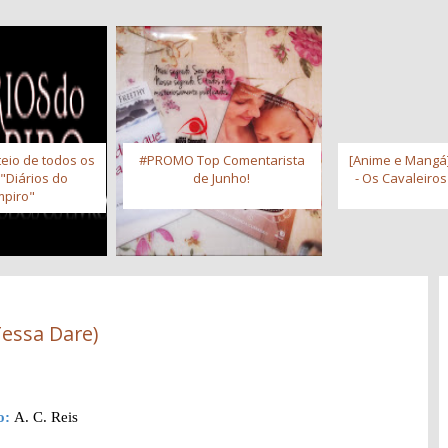
eio de todos os
#PROMO Top Comentarista
[Anime e Mangá]
 "Diários do
de Junho!
- Os Cavaleiro
piro"
Tessa Dare)
o:
A. C. Reis