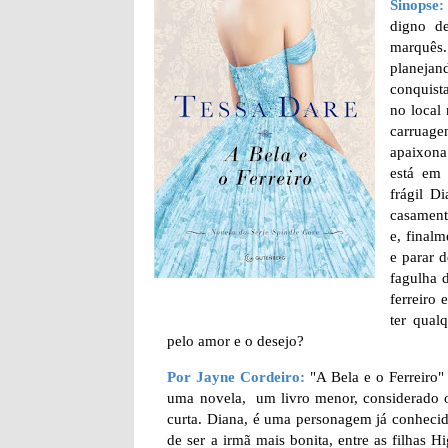
Sinopse:
digno d
marquês
planeja
conquist
no local
carruage
apaixona
está em 
frágil D
casament
e, finalm
e parar 
fagulha 
ferreiro
ter qual
pelo amor e o desejo?
Por Jayne Cordeiro:
"A Bela e o Ferreiro"
uma novela, um livro menor, considerado o 3
curta. Diana, é uma personagem já conhecida
de ser a irmã mais bonita, entre as filha