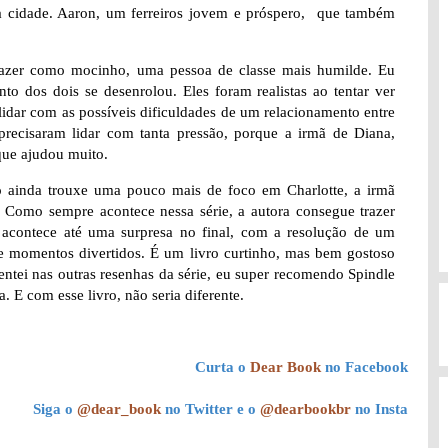
a cidade. Aaron, um ferreiros jovem e próspero, que também
 trazer como mocinho, uma pessoa de classe mais humilde. Eu
o dos dois se desenrolou. Eles foram realistas ao tentar ver
lidar com as possíveis dificuldades de um relacionamento entre
 precisaram lidar com tanta pressão, porque a irmã de Diana,
que ajudou muito.
o ainda trouxe uma pouco mais de foco em Charlotte, a irmã
. Como sempre acontece nessa série, a autora consegue trazer
o, acontece até uma surpresa no final, com a resolução de um
 e momentos divertidos. É um livro curtinho, mas bem gostoso
ntei nas outras resenhas da série, eu super recomendo Spindle
 E com esse livro, não seria diferente.
Curta o
Dear Book
no Facebook
Siga o
@dear_book
no Twitter e o
@dearbookbr
no Insta