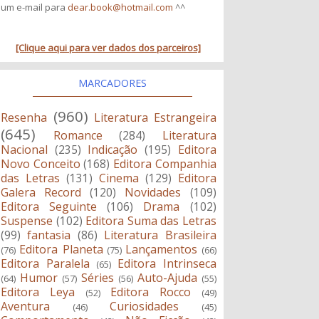
um e-mail para
dear.book@hotmail.com
^^
[Clique aqui para ver dados dos parceiros]
MARCADORES
(960)
Resenha
Literatura Estrangeira
(645)
Romance
(284)
Literatura
Nacional
(235)
Indicação
(195)
Editora
Novo Conceito
(168)
Editora Companhia
das Letras
(131)
Cinema
(129)
Editora
Galera Record
(120)
Novidades
(109)
Editora Seguinte
(106)
Drama
(102)
Suspense
(102)
Editora Suma das Letras
(99)
fantasia
(86)
Literatura Brasileira
Editora Planeta
Lançamentos
(76)
(75)
(66)
Editora Paralela
Editora Intrinseca
(65)
Humor
Séries
Auto-Ajuda
(64)
(57)
(56)
(55)
Editora Leya
Editora Rocco
(52)
(49)
Aventura
Curiosidades
(46)
(45)