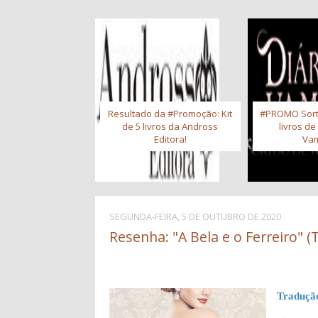
Resultado da #Promoção: Kit
#PROMO Sort
de 5 livros da Andross
livros de
Editora!
Vam
SEGUNDA-FEIRA, 5 DE OUTUBRO DE 2020
Resenha: "A Bela e o Ferreiro" (
Traduçã