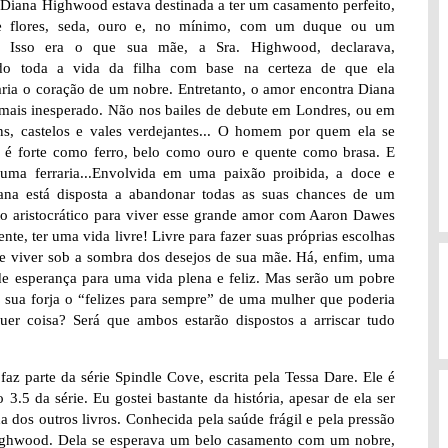
Diana Highwood estava destinada a ter um casamento perfeito,
e flores, seda, ouro e, no mínimo, com um duque ou um
. Isso era o que sua mãe, a Sra. Highwood, declarava,
ndo toda a vida da filha com base na certeza de que ela
aria o coração de um nobre. Entretanto, o amor encontra Diana
 mais inesperado. Não nos bailes de debute em Londres, ou em
ns, castelos e vales verdejantes... O homem por quem ela se
 é forte como ferro, belo como ouro e quente como brasa. E
uma ferraria...Envolvida em uma paixão proibida, a doce e
iana está disposta a abandonar todas as suas chances de um
o aristocrático para viver esse grande amor com Aaron Dawes
ente, ter uma vida livre! Livre para fazer suas próprias escolhas
de viver sob a sombra dos desejos de sua mãe. Há, enfim, uma
de esperança para uma vida plena e feliz. Mas serão um pobre
 e sua forja o “felizes para sempre” de uma mulher que poderia
quer coisa? Será que ambos estarão dispostos a arriscar tudo
 faz parte da série Spindle Cove, escrita pela Tessa Dare. Ele é
.5 da série. Eu gostei bastante da história, apesar de ela ser
 dos outros livros. Conhecida pela saúde frágil e pela pressão
s Highwood. Dela se esperava um belo casamento com um nobre,