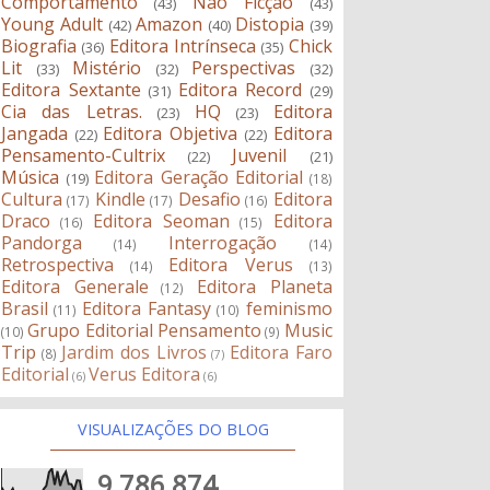
Comportamento
Não Ficção
(43)
(43)
Young Adult
Amazon
Distopia
(42)
(40)
(39)
Biografia
Editora Intrínseca
Chick
(36)
(35)
Lit
Mistério
Perspectivas
(33)
(32)
(32)
Editora Sextante
Editora Record
(31)
(29)
Cia das Letras.
HQ
Editora
(23)
(23)
Jangada
Editora Objetiva
Editora
(22)
(22)
Pensamento-Cultrix
Juvenil
(22)
(21)
Música
Editora Geração Editorial
(19)
(18)
Cultura
Kindle
Desafio
Editora
(17)
(17)
(16)
Draco
Editora Seoman
Editora
(16)
(15)
Pandorga
Interrogação
(14)
(14)
Retrospectiva
Editora Verus
(14)
(13)
Editora Generale
Editora Planeta
(12)
Brasil
Editora Fantasy
feminismo
(11)
(10)
Grupo Editorial Pensamento
Music
(10)
(9)
Trip
Jardim dos Livros
Editora Faro
(8)
(7)
Editorial
Verus Editora
(6)
(6)
VISUALIZAÇÕES DO BLOG
9,786,874