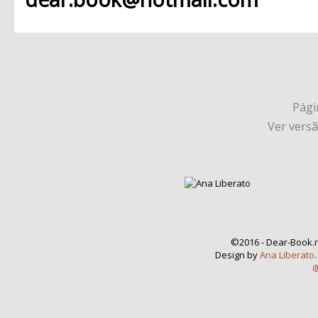
Págin
Ver vers
©2016 - Dear-Book.n
Design by
Ana Liberato
@