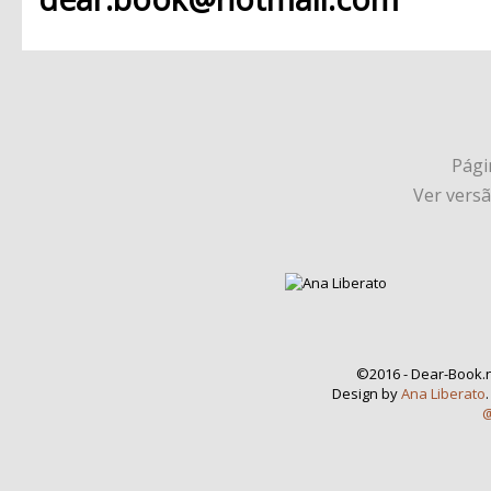
Págin
Ver vers
©2016 - Dear-Book.n
Design by
Ana Liberato
@