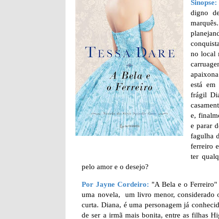
Sinopse:
digno d
marquês
planeja
conquist
no local
carruage
apaixona
está em 
frágil D
casament
e, finalm
e parar 
fagulha 
ferreiro
ter qual
pelo amor e o desejo?
Por Jayne Cordeiro:
"A Bela e o Ferreiro"
uma novela, um livro menor, considerado o 3
curta. Diana, é uma personagem já conhecida
de ser a irmã mais bonita, entre as filha