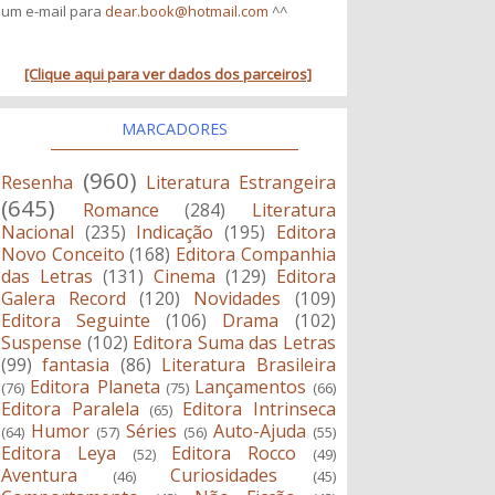
um e-mail para
dear.book@hotmail.com
^^
[Clique aqui para ver dados dos parceiros]
MARCADORES
(960)
Resenha
Literatura Estrangeira
(645)
Romance
(284)
Literatura
Nacional
(235)
Indicação
(195)
Editora
Novo Conceito
(168)
Editora Companhia
das Letras
(131)
Cinema
(129)
Editora
Galera Record
(120)
Novidades
(109)
Editora Seguinte
(106)
Drama
(102)
Suspense
(102)
Editora Suma das Letras
(99)
fantasia
(86)
Literatura Brasileira
Editora Planeta
Lançamentos
(76)
(75)
(66)
Editora Paralela
Editora Intrinseca
(65)
Humor
Séries
Auto-Ajuda
(64)
(57)
(56)
(55)
Editora Leya
Editora Rocco
(52)
(49)
Aventura
Curiosidades
(46)
(45)