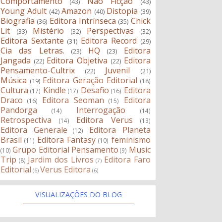
Comportamento
Não Ficção
(43)
(43)
Young Adult
Amazon
Distopia
(42)
(40)
(39)
Biografia
Editora Intrínseca
Chick
(36)
(35)
Lit
Mistério
Perspectivas
(33)
(32)
(32)
Editora Sextante
Editora Record
(31)
(29)
Cia das Letras.
HQ
Editora
(23)
(23)
Jangada
Editora Objetiva
Editora
(22)
(22)
Pensamento-Cultrix
Juvenil
(22)
(21)
Música
Editora Geração Editorial
(19)
(18)
Cultura
Kindle
Desafio
Editora
(17)
(17)
(16)
Draco
Editora Seoman
Editora
(16)
(15)
Pandorga
Interrogação
(14)
(14)
Retrospectiva
Editora Verus
(14)
(13)
Editora Generale
Editora Planeta
(12)
Brasil
Editora Fantasy
feminismo
(11)
(10)
Grupo Editorial Pensamento
Music
(10)
(9)
Trip
Jardim dos Livros
Editora Faro
(8)
(7)
Editorial
Verus Editora
(6)
(6)
VISUALIZAÇÕES DO BLOG