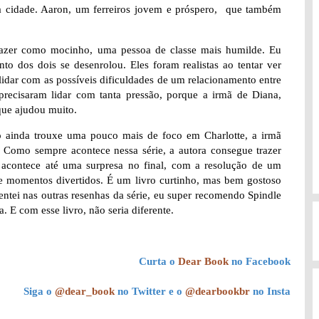
a cidade. Aaron, um ferreiros jovem e próspero, que também
 trazer como mocinho, uma pessoa de classe mais humilde. Eu
o dos dois se desenrolou. Eles foram realistas ao tentar ver
lidar com as possíveis dificuldades de um relacionamento entre
 precisaram lidar com tanta pressão, porque a irmã de Diana,
que ajudou muito.
o ainda trouxe uma pouco mais de foco em Charlotte, a irmã
. Como sempre acontece nessa série, a autora consegue trazer
o, acontece até uma surpresa no final, com a resolução de um
 e momentos divertidos. É um livro curtinho, mas bem gostoso
ntei nas outras resenhas da série, eu super recomendo Spindle
 E com esse livro, não seria diferente.
Curta o
Dear Book
no Facebook
Siga o
@dear_book
no Twitter e o
@dearbookbr
no Insta