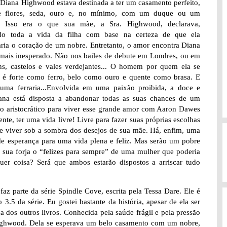
Diana Highwood estava destinada a ter um casamento perfeito,
e flores, seda, ouro e, no mínimo, com um duque ou um
. Isso era o que sua mãe, a Sra. Highwood, declarava,
ndo toda a vida da filha com base na certeza de que ela
aria o coração de um nobre. Entretanto, o amor encontra Diana
 mais inesperado. Não nos bailes de debute em Londres, ou em
ns, castelos e vales verdejantes... O homem por quem ela se
 é forte como ferro, belo como ouro e quente como brasa. E
uma ferraria...Envolvida em uma paixão proibida, a doce e
iana está disposta a abandonar todas as suas chances de um
o aristocrático para viver esse grande amor com Aaron Dawes
ente, ter uma vida livre! Livre para fazer suas próprias escolhas
de viver sob a sombra dos desejos de sua mãe. Há, enfim, uma
de esperança para uma vida plena e feliz. Mas serão um pobre
 e sua forja o “felizes para sempre” de uma mulher que poderia
quer coisa? Será que ambos estarão dispostos a arriscar tudo
 faz parte da série Spindle Cove, escrita pela Tessa Dare. Ele é
.5 da série. Eu gostei bastante da história, apesar de ela ser
 dos outros livros. Conhecida pela saúde frágil e pela pressão
s Highwood. Dela se esperava um belo casamento com um nobre,