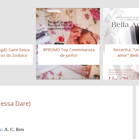
gá]: Saint Seiya
#PROMO Top Comentarista
Resenha: "Um
iros do Zodíaco
de Junho!
amor" (Bell
Tessa Dare)
o:
A. C. Reis