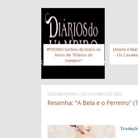
#PROMO Sorteio de todos os
[Anime e Man
livros de "Diários do
- Os Cavale
Vampiro"
SEGUNDA-FEIRA, 5 DE OUTUBRO DE 2020
Resenha: "A Bela e o Ferreiro" (
Traduçã