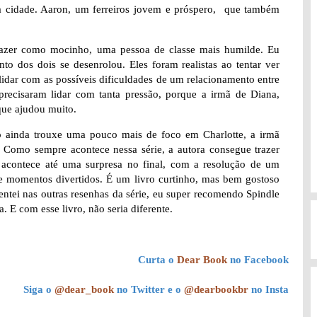
a cidade. Aaron, um ferreiros jovem e próspero, que também
 trazer como mocinho, uma pessoa de classe mais humilde. Eu
o dos dois se desenrolou. Eles foram realistas ao tentar ver
lidar com as possíveis dificuldades de um relacionamento entre
 precisaram lidar com tanta pressão, porque a irmã de Diana,
que ajudou muito.
o ainda trouxe uma pouco mais de foco em Charlotte, a irmã
. Como sempre acontece nessa série, a autora consegue trazer
o, acontece até uma surpresa no final, com a resolução de um
 e momentos divertidos. É um livro curtinho, mas bem gostoso
ntei nas outras resenhas da série, eu super recomendo Spindle
 E com esse livro, não seria diferente.
Curta o
Dear Book
no Facebook
Siga o
@dear_book
no Twitter e o
@dearbookbr
no Insta