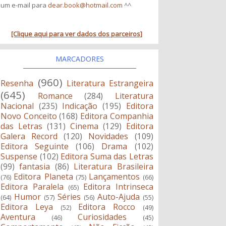
um e-mail para
dear.book@hotmail.com
^^
[Clique aqui para ver dados dos parceiros]
MARCADORES
(960)
Resenha
Literatura Estrangeira
(645)
Romance
(284)
Literatura
Nacional
(235)
Indicação
(195)
Editora
Novo Conceito
(168)
Editora Companhia
das Letras
(131)
Cinema
(129)
Editora
Galera Record
(120)
Novidades
(109)
Editora Seguinte
(106)
Drama
(102)
Suspense
(102)
Editora Suma das Letras
(99)
fantasia
(86)
Literatura Brasileira
Editora Planeta
Lançamentos
(76)
(75)
(66)
Editora Paralela
Editora Intrinseca
(65)
Humor
Séries
Auto-Ajuda
(64)
(57)
(56)
(55)
Editora Leya
Editora Rocco
(52)
(49)
Aventura
Curiosidades
(46)
(45)