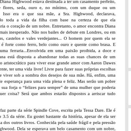
Diana Highwood estava destinada a ter um casamento perfeito,
e flores, seda, ouro e, no mínimo, com um duque ou um
. Isso era o que sua mãe, a Sra. Highwood, declarava,
ndo toda a vida da filha com base na certeza de que ela
aria o coração de um nobre. Entretanto, o amor encontra Diana
 mais inesperado. Não nos bailes de debute em Londres, ou em
ns, castelos e vales verdejantes... O homem por quem ela se
 é forte como ferro, belo como ouro e quente como brasa. E
uma ferraria...Envolvida em uma paixão proibida, a doce e
iana está disposta a abandonar todas as suas chances de um
o aristocrático para viver esse grande amor com Aaron Dawes
ente, ter uma vida livre! Livre para fazer suas próprias escolhas
de viver sob a sombra dos desejos de sua mãe. Há, enfim, uma
de esperança para uma vida plena e feliz. Mas serão um pobre
 e sua forja o “felizes para sempre” de uma mulher que poderia
quer coisa? Será que ambos estarão dispostos a arriscar tudo
 faz parte da série Spindle Cove, escrita pela Tessa Dare. Ele é
.5 da série. Eu gostei bastante da história, apesar de ela ser
 dos outros livros. Conhecida pela saúde frágil e pela pressão
s Highwood. Dela se esperava um belo casamento com um nobre,