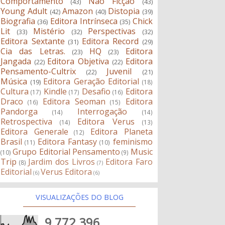
Comportamento
Não Ficção
(43)
(43)
Young Adult
Amazon
Distopia
(42)
(40)
(39)
Biografia
Editora Intrínseca
Chick
(36)
(35)
Lit
Mistério
Perspectivas
(33)
(32)
(32)
Editora Sextante
Editora Record
(31)
(29)
Cia das Letras.
HQ
Editora
(23)
(23)
Jangada
Editora Objetiva
Editora
(22)
(22)
Pensamento-Cultrix
Juvenil
(22)
(21)
Música
Editora Geração Editorial
(19)
(18)
Cultura
Kindle
Desafio
Editora
(17)
(17)
(16)
Draco
Editora Seoman
Editora
(16)
(15)
Pandorga
Interrogação
(14)
(14)
Retrospectiva
Editora Verus
(14)
(13)
Editora Generale
Editora Planeta
(12)
Brasil
Editora Fantasy
feminismo
(11)
(10)
Grupo Editorial Pensamento
Music
(10)
(9)
Trip
Jardim dos Livros
Editora Faro
(8)
(7)
Editorial
Verus Editora
(6)
(6)
VISUALIZAÇÕES DO BLOG
9,772,396