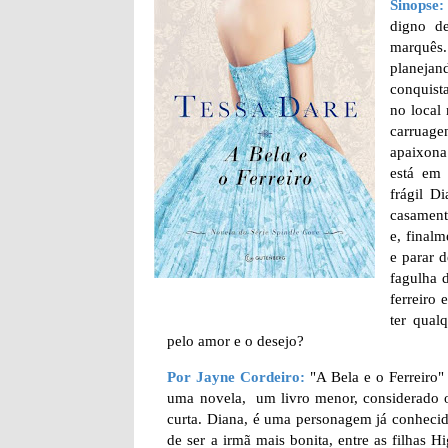
Sinopse:
digno d
marquês
planeja
conquist
no local
carruage
apaixona
está em 
frágil D
casament
e, finalm
e parar 
fagulha 
ferreiro
ter qual
pelo amor e o desejo?
Por Jayne Cordeiro:
"A Bela e o Ferreiro"
uma novela, um livro menor, considerado o 3
curta. Diana, é uma personagem já conhecida
de ser a irmã mais bonita, entre as filha