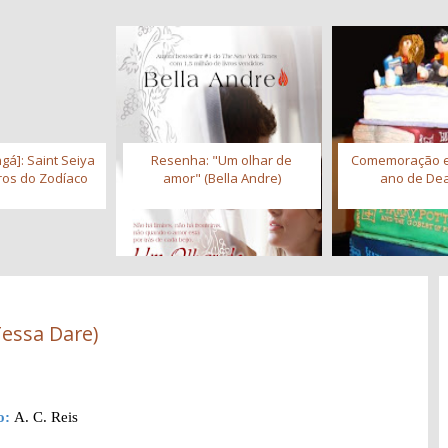
gá]: Saint Seiya
Resenha: "Um olhar de
Comemoração 
iros do Zodíaco
amor" (Bella Andre)
ano de Dea
Tessa Dare)
o:
A. C. Reis