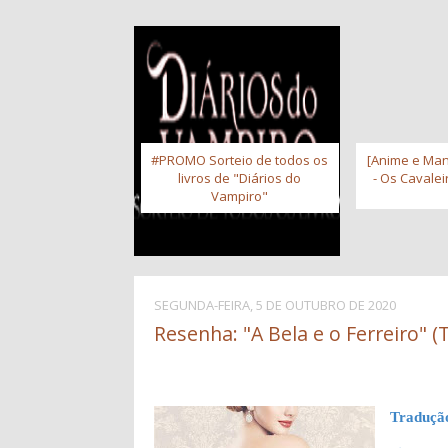
#PROMO Sorteio de todos os
[Anime e Man
livros de "Diários do
- Os Cavale
Vampiro"
SEGUNDA-FEIRA, 5 DE OUTUBRO DE 2020
Resenha: "A Bela e o Ferreiro" (
Traduçã