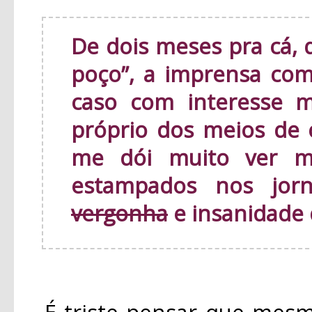
De dois meses pra cá, 
poço”, a imprensa c
caso com interesse m
próprio dos meios de
me dói muito ver m
estampados nos jor
vergonha
e insanidade 
É triste pensar que mesmo