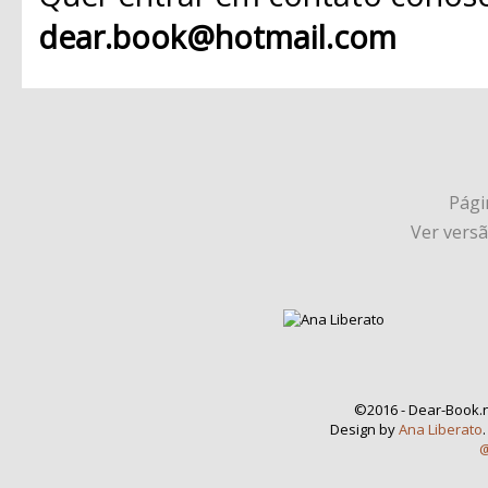
dear.book@hotmail.com
Págin
Ver vers
©2016 - Dear-Book.n
Design by
Ana Liberato
@