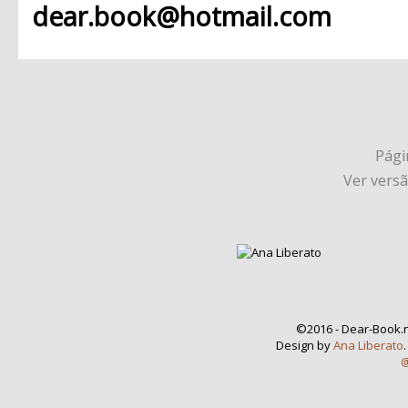
dear.book@hotmail.com
Págin
Ver vers
©2016 - Dear-Book.n
Design by
Ana Liberato
@