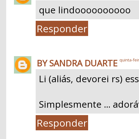
que lindoooooooooo
Responder
BY SANDRA DUARTE
quinta-fei
Li (aliás, devorei rs) e
Simplesmente ... adoráv
Responder