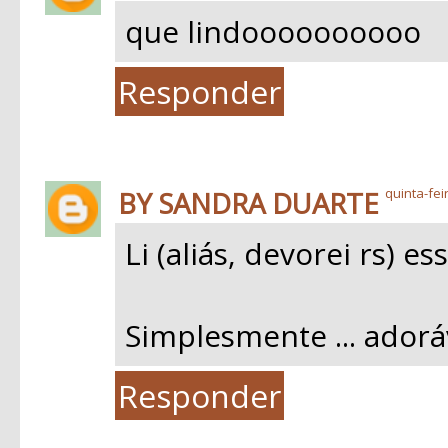
que lindoooooooooo
Responder
BY SANDRA DUARTE
quinta-fei
Li (aliás, devorei rs) e
Simplesmente ... adoráv
Responder