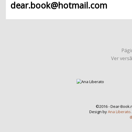
dear.book@hotmail.com
Págin
Ver vers
©2016 - Dear-Book.n
Design by
Ana Liberato
@