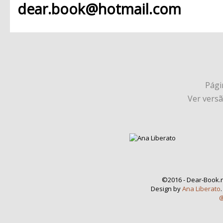
dear.book@hotmail.com
Págin
Ver vers
©2016 - Dear-Book.n
Design by
Ana Liberato
@