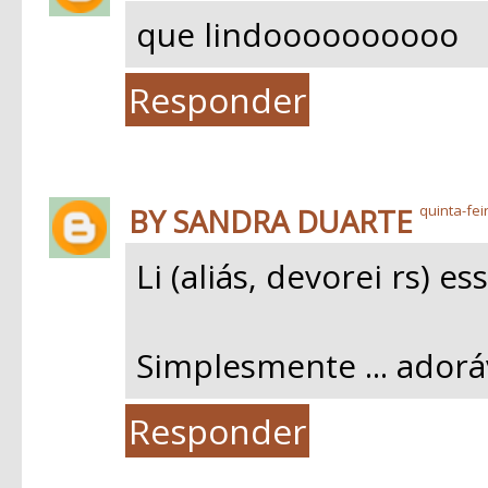
que lindoooooooooo
Responder
BY SANDRA DUARTE
quinta-fei
Li (aliás, devorei rs) e
Simplesmente ... adoráv
Responder