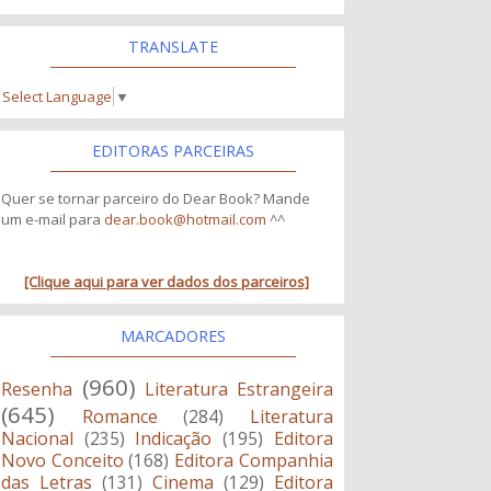
TRANSLATE
Select Language
▼
EDITORAS PARCEIRAS
Quer se tornar parceiro do Dear Book? Mande
um e-mail para
dear.book@hotmail.com
^^
[Clique aqui para ver dados dos parceiros]
MARCADORES
(960)
Resenha
Literatura Estrangeira
(645)
Romance
(284)
Literatura
Nacional
(235)
Indicação
(195)
Editora
Novo Conceito
(168)
Editora Companhia
das Letras
(131)
Cinema
(129)
Editora