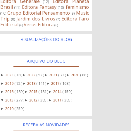
Editora Generale
Editora Planeta
(12)
Brasil
Editora Fantasy
feminismo
(11)
(10)
Grupo Editorial Pensamento
Music
(10)
(9)
Trip
Jardim dos Livros
Editora Faro
(8)
(7)
Editorial
Verus Editora
(6)
(6)
VISUALIZAÇÕES DO BLOG
ARQUIVO DO BLOG
2023
( 18 )
2022
( 52 )
2021
( 73 )
2020
( 88 )
►
►
►
►
2019
( 72 )
2018
( 141 )
2017
( 168 )
►
►
►
2016
( 189 )
2015
( 181 )
2014
( 159 )
►
►
►
2013
( 277 )
2012
( 385 )
2011
( 385 )
▼
►
►
2010
( 259 )
►
RECEBA AS NOVIDADES