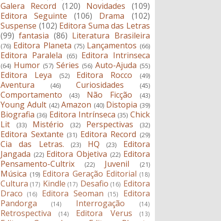
Galera Record
(120)
Novidades
(109)
Editora Seguinte
(106)
Drama
(102)
Suspense
(102)
Editora Suma das Letras
(99)
fantasia
(86)
Literatura Brasileira
Editora Planeta
Lançamentos
(76)
(75)
(66)
Editora Paralela
Editora Intrinseca
(65)
Humor
Séries
Auto-Ajuda
(64)
(57)
(56)
(55)
Editora Leya
Editora Rocco
(52)
(49)
Aventura
Curiosidades
(46)
(45)
Comportamento
Não Ficção
(43)
(43)
Young Adult
Amazon
Distopia
(42)
(40)
(39)
Biografia
Editora Intrínseca
Chick
(36)
(35)
Lit
Mistério
Perspectivas
(33)
(32)
(32)
Editora Sextante
Editora Record
(31)
(29)
Cia das Letras.
HQ
Editora
(23)
(23)
Jangada
Editora Objetiva
Editora
(22)
(22)
Pensamento-Cultrix
Juvenil
(22)
(21)
Música
Editora Geração Editorial
(19)
(18)
Cultura
Kindle
Desafio
Editora
(17)
(17)
(16)
Draco
Editora Seoman
Editora
(16)
(15)
Pandorga
Interrogação
(14)
(14)
Retrospectiva
Editora Verus
(14)
(13)