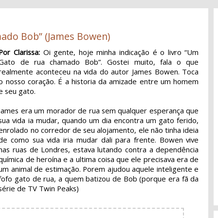
mado Bob” (James Bowen)
Por Clarissa:
Oi gente, hoje minha indicação é o livro “Um
Gato de rua chamado Bob”. Gostei muito, fala o que
realmente aconteceu na vida do autor James Bowen. Toca
o nosso coração. É a historia da amizade entre um homem
e seu gato.
James era um morador de rua sem qualquer esperança que
sua vida ia mudar, quando um dia encontra um gato ferido,
enrolado no corredor de seu alojamento, ele não tinha ideia
de como sua vida iria mudar dali para frente. Bowen vive
nas ruas de Londres, estava lutando contra a dependência
química de heroína e a ultima coisa que ele precisava era de
um animal de estimação. Porem ajudou aquele inteligente e
fofo gato de rua, a quem batizou de Bob (porque era fã da
série de TV Twin Peaks)