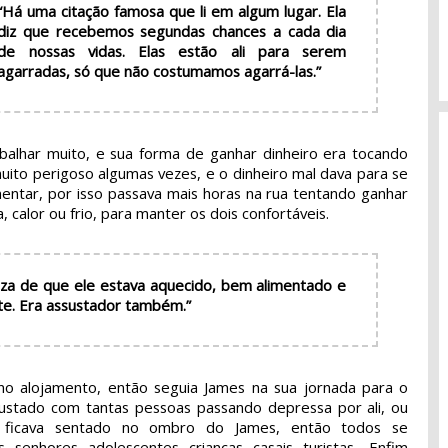
“Há uma citação famosa que li em algum lugar. Ela
diz que recebemos segundas chances a cada dia
de nossas vidas. Elas estão ali para serem
agarradas, só que não costumamos agarrá-las.”
balhar muito, e sua forma de ganhar dinheiro era tocando
uito perigoso algumas vezes, e o dinheiro mal dava para se
mentar, por isso passava mais horas na rua tentando ganhar
, calor ou frio, para manter os dois confortáveis.
za de que ele estava aquecido, bem alimentado e
nte. Era assustador também.”
no alojamento, então seguia James na sua jornada para o
sustado com tantas pessoas passando depressa por ali, ou
ficava sentado no ombro do James, então todos se
senhores, adolescentes, crianças, casais, turistas... Enfim