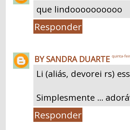
que lindoooooooooo
Responder
BY SANDRA DUARTE
quinta-fei
Li (aliás, devorei rs) e
Simplesmente ... adoráv
Responder