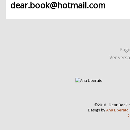
dear.book@hotmail.com
Págin
Ver vers
©2016 - Dear-Book.n
Design by
Ana Liberato
@