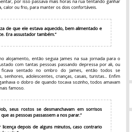
mentar, por isso passava mais horas na rua tentando ganhar
, calor ou frio, para manter os dois confortáveis.
za de que ele estava aquecido, bem alimentado e
nte. Era assustador também.”
no alojamento, então seguia James na sua jornada para o
sustado com tantas pessoas passando depressa por ali, ou
ficava sentado no ombro do James, então todos se
senhores, adolescentes, crianças, casais, turistas... Enfim
 ganhava o dobro de quando tocava sozinho, todos amavam
 mais famoso.
b, seus rostos se desmanchavam em sorrisos
 que as pessoas passassem a nos parar.”
 licença depois de alguns minutos, caso contrario