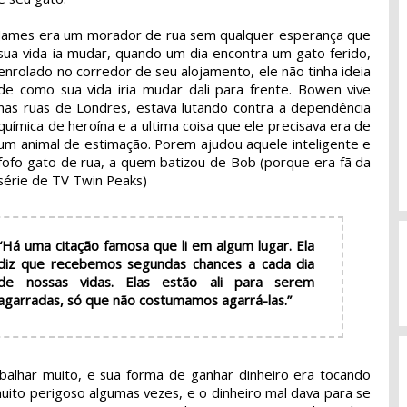
James era um morador de rua sem qualquer esperança que
sua vida ia mudar, quando um dia encontra um gato ferido,
enrolado no corredor de seu alojamento, ele não tinha ideia
de como sua vida iria mudar dali para frente. Bowen vive
nas ruas de Londres, estava lutando contra a dependência
química de heroína e a ultima coisa que ele precisava era de
um animal de estimação. Porem ajudou aquele inteligente e
fofo gato de rua, a quem batizou de Bob (porque era fã da
série de TV Twin Peaks)
“Há uma citação famosa que li em algum lugar. Ela
diz que recebemos segundas chances a cada dia
de nossas vidas. Elas estão ali para serem
agarradas, só que não costumamos agarrá-las.”
balhar muito, e sua forma de ganhar dinheiro era tocando
uito perigoso algumas vezes, e o dinheiro mal dava para se