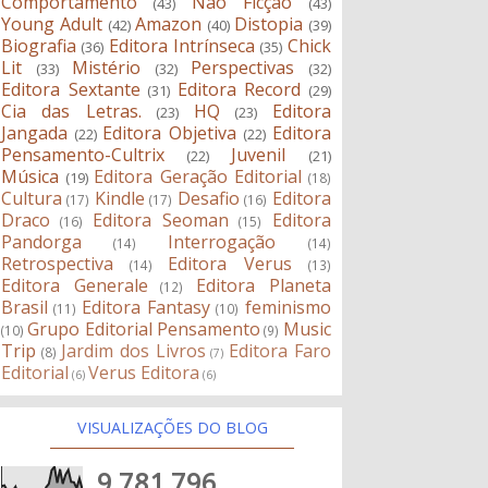
Comportamento
Não Ficção
(43)
(43)
Young Adult
Amazon
Distopia
(42)
(40)
(39)
Biografia
Editora Intrínseca
Chick
(36)
(35)
Lit
Mistério
Perspectivas
(33)
(32)
(32)
Editora Sextante
Editora Record
(31)
(29)
Cia das Letras.
HQ
Editora
(23)
(23)
Jangada
Editora Objetiva
Editora
(22)
(22)
Pensamento-Cultrix
Juvenil
(22)
(21)
Música
Editora Geração Editorial
(19)
(18)
Cultura
Kindle
Desafio
Editora
(17)
(17)
(16)
Draco
Editora Seoman
Editora
(16)
(15)
Pandorga
Interrogação
(14)
(14)
Retrospectiva
Editora Verus
(14)
(13)
Editora Generale
Editora Planeta
(12)
Brasil
Editora Fantasy
feminismo
(11)
(10)
Grupo Editorial Pensamento
Music
(10)
(9)
Trip
Jardim dos Livros
Editora Faro
(8)
(7)
Editorial
Verus Editora
(6)
(6)
VISUALIZAÇÕES DO BLOG
9,781,796