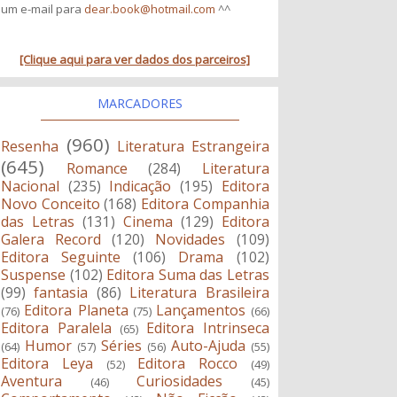
um e-mail para
dear.book@hotmail.com
^^
[Clique aqui para ver dados dos parceiros]
MARCADORES
(960)
Resenha
Literatura Estrangeira
(645)
Romance
(284)
Literatura
Nacional
(235)
Indicação
(195)
Editora
Novo Conceito
(168)
Editora Companhia
das Letras
(131)
Cinema
(129)
Editora
Galera Record
(120)
Novidades
(109)
Editora Seguinte
(106)
Drama
(102)
Suspense
(102)
Editora Suma das Letras
(99)
fantasia
(86)
Literatura Brasileira
Editora Planeta
Lançamentos
(76)
(75)
(66)
Editora Paralela
Editora Intrinseca
(65)
Humor
Séries
Auto-Ajuda
(64)
(57)
(56)
(55)
Editora Leya
Editora Rocco
(52)
(49)
Aventura
Curiosidades
(46)
(45)