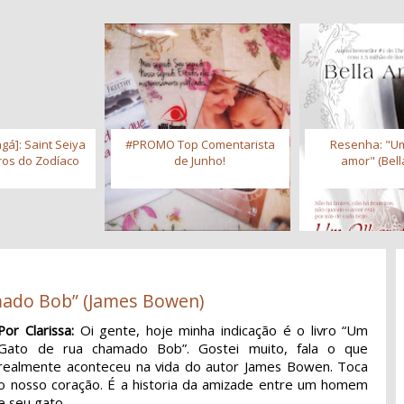
gá]: Saint Seiya
#PROMO Top Comentarista
Resenha: "Um
iros do Zodíaco
de Junho!
amor" (Bell
mado Bob” (James Bowen)
Por Clarissa:
Oi gente, hoje minha indicação é o livro “Um
Gato de rua chamado Bob”. Gostei muito, fala o que
realmente aconteceu na vida do autor James Bowen. Toca
o nosso coração. É a historia da amizade entre um homem
e seu gato.